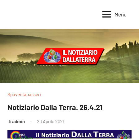
Vai
al
Menu
Voci
Magazine
contenuto
Alleanza
per
per
la
la
Sovranità
Terra
Alimentare
Spaventapasseri
Notiziario Dalla Terra. 26.4.21
di
admin
26 Aprile 2021
Nessun
commento