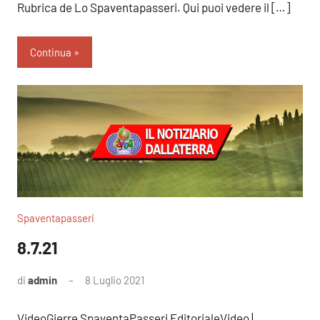
Rubrica de Lo Spaventapasseri. Qui puoi vedere il […]
Continua
Spaventapasseri
8.7.21
di
admin
8 Luglio 2021
Nessun
commento
VideoGierre SpaventaPasseri EditorialeVideo |