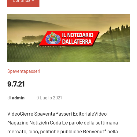
Spaventapasseri
9.7.21
di
admin
9 Luglio 2021
Nessun
commento
VideoGierre SpaventaPasseri EditorialeVideo |
Magazine NotizieIn Coda Le parole della settimana:
mercato, cibo, politiche pubbliche Benvenut* nella