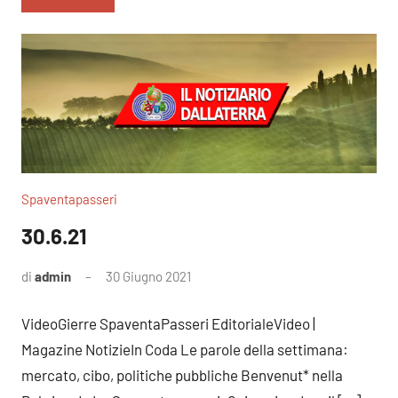
Spaventapasseri
30.6.21
di
admin
30 Giugno 2021
Nessun
commento
VideoGierre SpaventaPasseri EditorialeVideo |
Magazine NotizieIn Coda Le parole della settimana:
mercato, cibo, politiche pubbliche Benvenut* nella