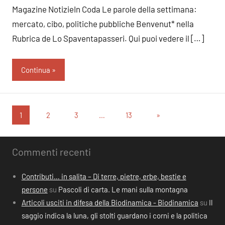
Magazine NotizieIn Coda Le parole della settimana:
mercato, cibo, politiche pubbliche Benvenut* nella
Rubrica de Lo Spaventapasseri. Qui puoi vedere il […]
Continua
Paginazione
Articolo
1
2
3
…
13
»
successivo
degli
articoli
Commenti recenti
Contributi… in salita – Di terre, pietre, erbe, bestie e
persone
su
Pascoli di carta. Le mani sulla montagna
Articoli usciti in difesa della Biodinamica - Biodinamica
su
Il
saggio indica la luna, gli stolti guardano i corni e la politica