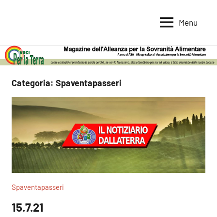
Vai
al
Menu
Voci
Magazine
contenuto
Alleanza
per
per
la
la
Sovranità
Terra
Categoria:
Spaventapasseri
Alimentare
Spaventapasseri
15.7.21