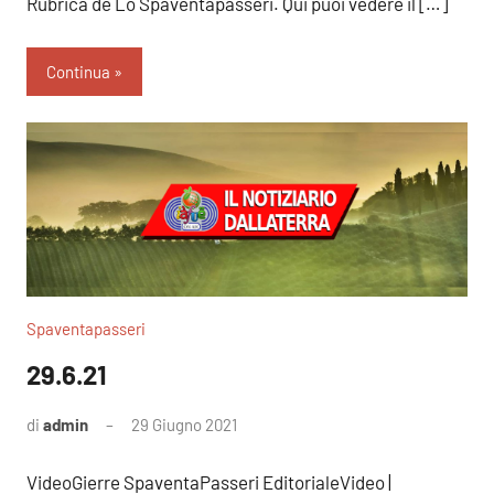
Rubrica de Lo Spaventapasseri. Qui puoi vedere il […]
Continua
Spaventapasseri
29.6.21
di
admin
29 Giugno 2021
Nessun
commento
VideoGierre SpaventaPasseri EditorialeVideo |