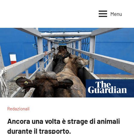
Vai
al
Menu
Voci
Magazine
contenuto
Alleanza
per
per
la
la
Sovranità
Terra
Alimentare
Redazionali
Ancora una volta è strage di animali
durante il trasporto.