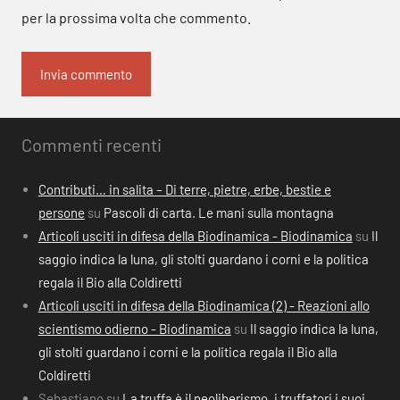
per la prossima volta che commento.
Commenti recenti
Contributi… in salita – Di terre, pietre, erbe, bestie e
persone
su
Pascoli di carta. Le mani sulla montagna
Articoli usciti in difesa della Biodinamica - Biodinamica
su
Il
saggio indica la luna, gli stolti guardano i corni e la politica
regala il Bio alla Coldiretti
Articoli usciti in difesa della Biodinamica (2) - Reazioni allo
scientismo odierno - Biodinamica
su
Il saggio indica la luna,
gli stolti guardano i corni e la politica regala il Bio alla
Coldiretti
Sebastiano
su
La truffa è il neoliberismo, i truffatori i suoi