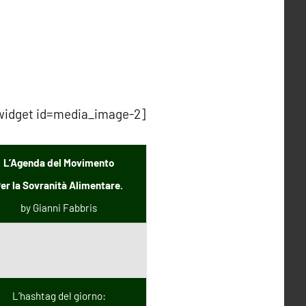
widget id=media_image-2]
L’Agenda del Movimento
er la Sovranità Alimentare.
by Gianni Fabbris
L’hashtag del giorno: