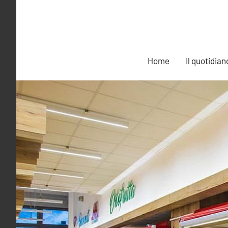
Vai
al
contenuto
Home
Il quotidian