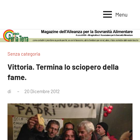
Vai
al
Menu
Voci
Magazine
contenuto
Alleanza
per
per
la
la
Sovranità
Terra
Senza categoria
Alimentare
Vittoria. Termina lo sciopero della
fame.
di
20 Dicembre 2012
Nessun
commento