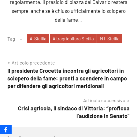
regolarmente. Il presidio di piazza del Calvario resterà
sempre, anche se è chiuso ufficialmente lo sciopero
della fame…
A-Sicilia
Altragricoltura Sicilia
NT-Sicilia
Tag
Navigazione
Articolo precedente
Il presidente Crocetta incontra gli agricoltori in
articoli
sciopero della fame: pronti a scendere in campo
per difendere gli agricoltori meridionali
Articolo successivo
Crisi agricola, il sindaco di Vittoria: “proficua
l’audizione in Senato”