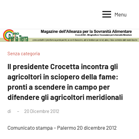
Vai
al
Menu
Voci
Magazine
contenuto
Alleanza
per
per
la
la
Sovranità
Terra
Senza categoria
Alimentare
Il presidente Crocetta incontra gli
agricoltori in sciopero della fame:
pronti a scendere in campo per
difendere gli agricoltori meridionali
di
20 Dicembre 2012
Nessun
commento
Comunicato stampa – Palermo 20 dicembre 2012