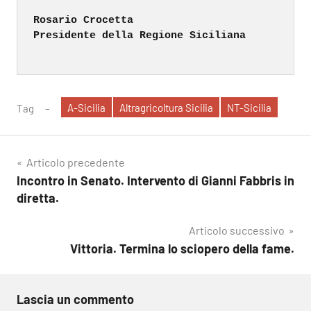
Rosario Crocetta

Presidente della Regione Siciliana

A-Sicilia
Altragricoltura Sicilia
NT-Sicilia
Tag
Navigazione
Articolo precedente
Incontro in Senato. Intervento di Gianni Fabbris in
articoli
diretta.
Articolo successivo
Vittoria. Termina lo sciopero della fame.
Lascia un commento