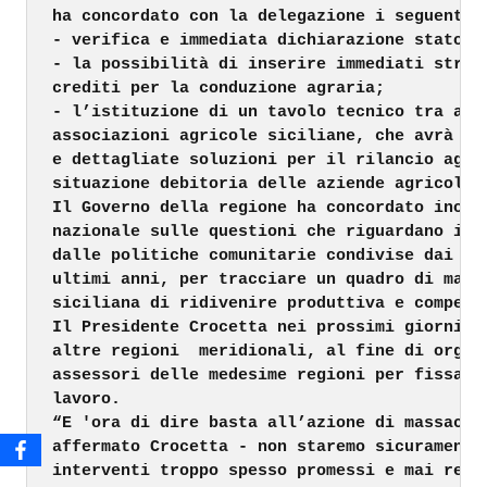
ha concordato con la delegazione i seguenti p
- verifica e immediata dichiarazione stato di
- la possibilità di inserire immediati strume
crediti per la conduzione agraria;

- l’istituzione di un tavolo tecnico tra asse
associazioni agricole siciliane, che avrà lo 
e dettagliate soluzioni per il rilancio agric
situazione debitoria delle aziende agricole.

Il Governo della regione ha concordato inoltr
nazionale sulle questioni che riguardano il c
dalle politiche comunitarie condivise dai gov
ultimi anni, per tracciare un quadro di massi
siciliana di ridivenire produttiva e competit
Il Presidente Crocetta nei prossimi giorni co
altre regioni  meridionali, al fine di organi
assessori delle medesime regioni per fissare 
lavoro.

“E 'ora di dire basta all’azione di massacro 
affermato Crocetta - non staremo sicuramente 
interventi troppo spesso promessi e mai reali