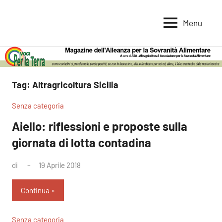
Vai
al
Menu
Voci
Magazine
contenuto
Alleanza
per
per
la
la
Sovranità
Terra
Tag:
Altragricoltura Sicilia
Alimentare
Senza categoria
Aiello: riflessioni e proposte sulla
giornata di lotta contadina
di
19 Aprile 2018
Nessun
commento
Continua
Senza categoria