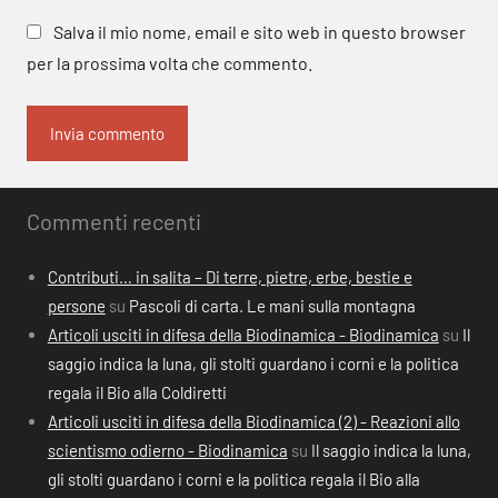
Salva il mio nome, email e sito web in questo browser
per la prossima volta che commento.
Commenti recenti
Contributi… in salita – Di terre, pietre, erbe, bestie e
persone
su
Pascoli di carta. Le mani sulla montagna
Articoli usciti in difesa della Biodinamica - Biodinamica
su
Il
saggio indica la luna, gli stolti guardano i corni e la politica
regala il Bio alla Coldiretti
Articoli usciti in difesa della Biodinamica (2) - Reazioni allo
scientismo odierno - Biodinamica
su
Il saggio indica la luna,
gli stolti guardano i corni e la politica regala il Bio alla