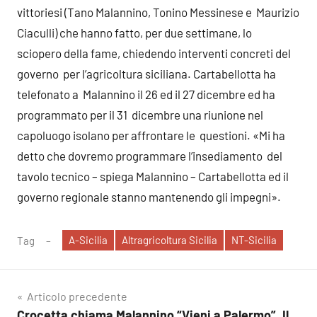
vittoriesi (Tano Malannino, Tonino Messinese e Maurizio
Ciaculli) che hanno fatto, per due settimane, lo
sciopero della fame, chiedendo interventi concreti del
governo per l’agricoltura siciliana. Cartabellotta ha
telefonato a Malannino il 26 ed il 27 dicembre ed ha
programmato per il 31 dicembre una riunione nel
capoluogo isolano per affrontare le questioni. «Mi ha
detto che dovremo programmare l’insediamento del
tavolo tecnico – spiega Malannino – Cartabellotta ed il
governo regionale stanno mantenendo gli impegni».
A-Sicilia
Altragricoltura Sicilia
NT-Sicilia
Tag
Navigazione
Articolo precedente
Crocetta chiama Malannino “Vieni a Palermo”. Il