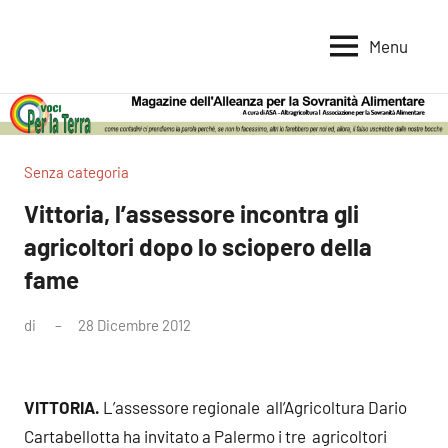
Vai
al
Menu
Voci
Magazine
contenuto
Alleanza
per
per
la
la
Sovranità
Terra
Senza categoria
Alimentare
Vittoria, l’assessore incontra gli
agricoltori dopo lo sciopero della
fame
di
28 Dicembre 2012
Nessun
commento
VITTORIA.
L’assessore regionale all’Agricoltura Dario
Cartabellotta ha invitato a Palermo i tre agricoltori