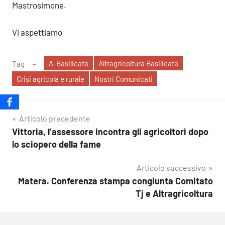
Mastrosimone.
Vi aspettiamo
A-Basilicata
Altragricoltura Basilicata
Tag
Crisi agricola e rurale
Nostri Comunicati
Navigazione
Articolo precedente
Vittoria, l’assessore incontra gli agricoltori dopo
articoli
lo sciopero della fame
Articolo successivo
Matera. Conferenza stampa congiunta Comitato
Tj e Altragricoltura