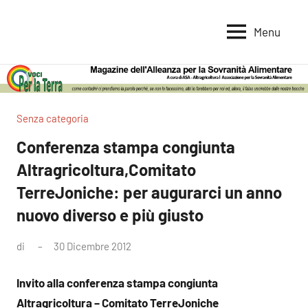
Vai
al
Menu
Voci
Magazine
contenuto
Alleanza
per
per
la
la
Sovranità
Terra
Senza categoria
Alimentare
Conferenza stampa congiunta
Altragricoltura,Comitato
TerreJoniche: per augurarci un anno
nuovo diverso e più giusto
di
30 Dicembre 2012
Nessun
commento
Invito alla conferenza stampa congiunta
Altragricoltura – Comitato TerreJoniche