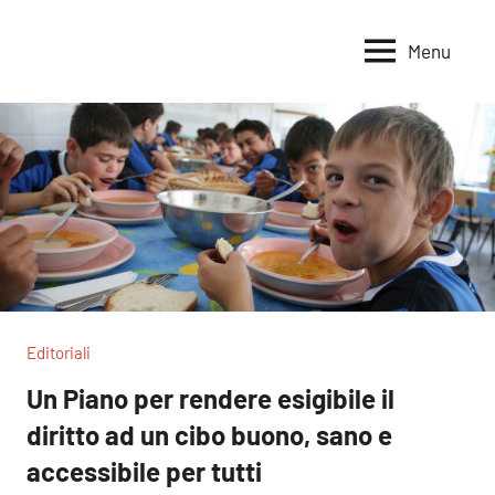
Vai
al
Menu
Voci
Magazine
contenuto
Alleanza
per
per
la
la
Sovranità
Terra
Alimentare
Editoriali
Un Piano per rendere esigibile il
diritto ad un cibo buono, sano e
accessibile per tutti