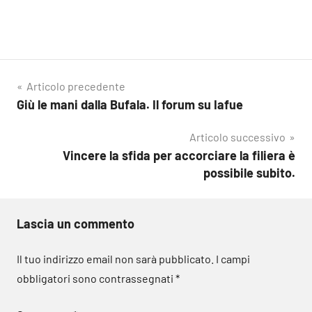
Navigazione
Articolo precedente
Giù le mani dalla Bufala. Il forum su Iafue
articoli
Articolo successivo
Vincere la sfida per accorciare la filiera è
possibile subito.
Lascia un commento
Il tuo indirizzo email non sarà pubblicato.
I campi
obbligatori sono contrassegnati
*