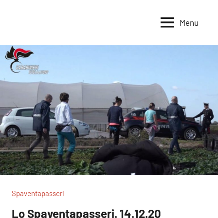
Vai
al
Menu
Voci
Magazine
contenuto
Alleanza
per
per
la
la
Sovranità
Terra
Alimentare
Spaventapasseri
Lo Spaventapasseri. 14.12.20