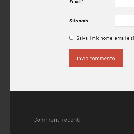
Email
*
Sito web
Salva il mio nome, email e 
Commenti recenti