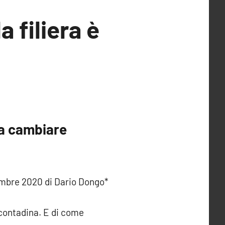
a filiera è
a a cambiare
cembre 2020 di Dario Dongo*
 contadina. E di come