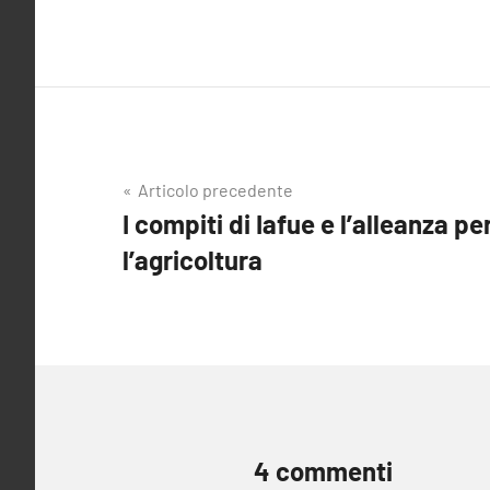
Navigazione
Articolo precedente
I compiti di Iafue e l’alleanza p
articoli
l’agricoltura
4 commenti