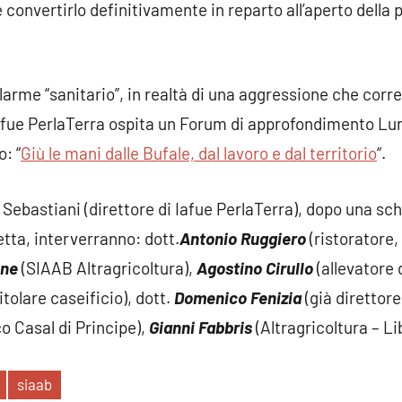
onvertirlo definitivamente in reparto all’aperto della p
arme “sanitario”, in realtà di una aggressione che corre 
Iafue PerlaTerra ospita un Forum di approfondimento Lu
o: “
Giù le mani dalle Bufale, dal lavoro e dal territorio
“.
 Sebastiani (direttore di Iafue PerlaTerra), dopo una sc
tta, interverranno: dott.
Antonio Ruggiero
(ristoratore
one
(SIAAB Altragricoltura),
Agostino Cirullo
(allevatore 
itolare caseificio), dott.
Domenico Fenizia
(già direttore
o Casal di Principe),
Gianni Fabbris
(Altragricoltura – Li
siaab