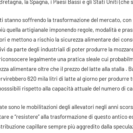
Bretagna, la Spagna, i Paesi Bassi e gli Stati Uniti (che s
ti stanno soffrendo la trasformazione del mercato, con u
iù quella artigianale imponendo regole, modalità e pra
atori e mettono a rischio la sicurezza alimentare dei co
vi da parte degli industriali di poter produrre la mozzare
iconsocere legalmente una pratica sleale cui probabilm
ezza alimentare oltre che il prezzo del latte alla stalla . 
virebbero 620 mila litri di latte al giorno per produrre t
osssibili rispetto alla capacità attuale del numero di ca
e sono le mobilitazioni degli allevatori negli anni scorsi
are e “resistere” alla trasformazione di questo antico equi
distribuzione capillare sempre più aggredito dalla specula