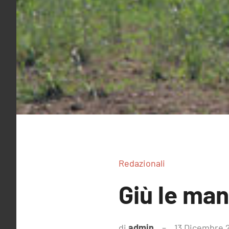
Redazionali
Giù le man
di
admin
13 Dicembre 