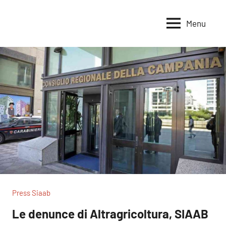
Vai
al
Menu
Voci
Magazine
contenuto
Alleanza
per
per
la
la
Sovranità
Terra
Alimentare
Press Siaab
Le denunce di Altragricoltura, SIAAB