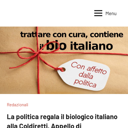
Vai
al
Menu
Voci
Magazine
contenuto
Alleanza
per
per
la
la
Sovranità
Terra
Alimentare
Redazionali
La politica regala il biologico italiano
alla Coldiretti. Appello di