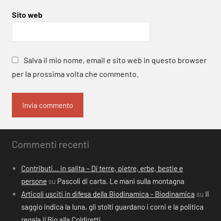
Sito web
Salva il mio nome, email e sito web in questo browser
per la prossima volta che commento.
Commenti recenti
Contributi… in salita – Di terre, pietre, erbe, bestie e
persone
su
Pascoli di carta. Le mani sulla montagna
Articoli usciti in difesa della Biodinamica - Biodinamica
su
Il
saggio indica la luna, gli stolti guardano i corni e la politica
regala il Bio alla Coldiretti