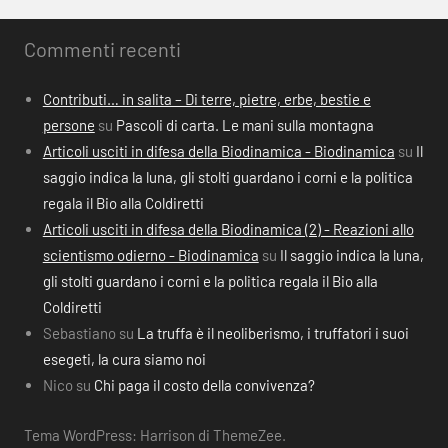
Commenti recenti
Contributi… in salita – Di terre, pietre, erbe, bestie e
persone
su
Pascoli di carta. Le mani sulla montagna
Articoli usciti in difesa della Biodinamica - Biodinamica
su
Il
saggio indica la luna, gli stolti guardano i corni e la politica
regala il Bio alla Coldiretti
Articoli usciti in difesa della Biodinamica (2) - Reazioni allo
scientismo odierno - Biodinamica
su
Il saggio indica la luna,
gli stolti guardano i corni e la politica regala il Bio alla
Coldiretti
Sebastiano
su
La truffa è il neoliberismo, i truffatori i suoi
esegeti, la cura siamo noi
Nico
su
Chi paga il costo della convivenza?
Tema WordPress: Harrison di ThemeZee.