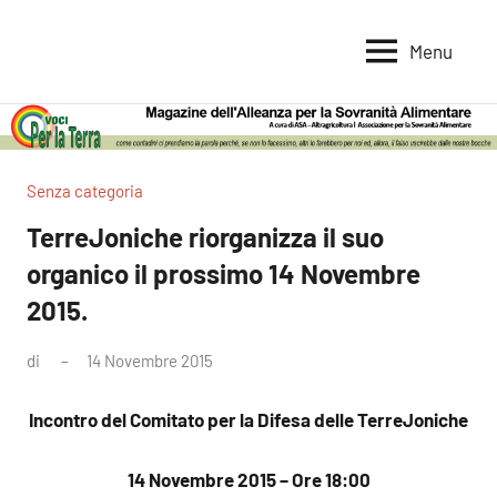
Vai
al
Menu
Voci
Magazine
contenuto
Alleanza
per
per
la
la
Sovranità
Terra
Senza categoria
Alimentare
TerreJoniche riorganizza il suo
organico il prossimo 14 Novembre
2015.
di
14 Novembre 2015
Nessun
commento
Incontro del Comitato per la Difesa delle TerreJoniche
14 Novembre 2015 – Ore 18:00