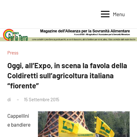
Vai
al
Menu
Voci
Magazine
contenuto
Alleanza
per
per
la
la
Sovranità
Terra
Press
Alimentare
Oggi, all’Expo, in scena la favola della
Coldiretti sull’agricoltura italiana
“fiorente”
di
15 Settembre 2015
Nessun
commento
Cappellini
e bandiere