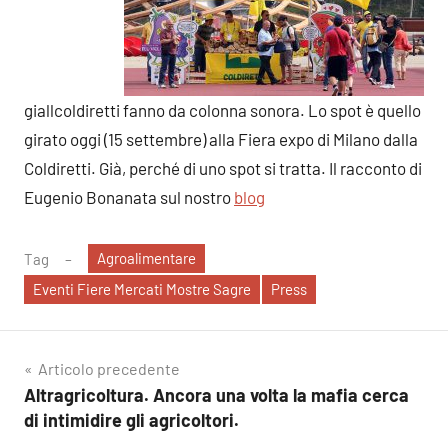
giallcoldiretti fanno da colonna sonora. Lo spot è quello
girato oggi (15 settembre) alla Fiera expo di Milano dalla
Coldiretti. Già, perché di uno spot si tratta. Il racconto di
Eugenio Bonanata sul nostro
blog
Agroalimentare
Tag
Eventi Fiere Mercati Mostre Sagre
Press
Navigazione
Articolo precedente
Altragricoltura. Ancora una volta la mafia cerca
articoli
di intimidire gli agricoltori.