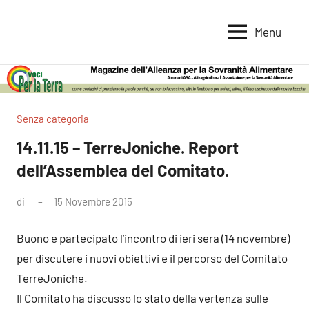
Vai
al
Menu
Voci
Magazine
contenuto
Alleanza
per
per
la
la
Sovranità
Terra
Senza categoria
Alimentare
14.11.15 – TerreJoniche. Report
dell’Assemblea del Comitato.
di
15 Novembre 2015
Nessun
commento
Buono e partecipato l’incontro di ieri sera (14 novembre)
per discutere i nuovi obiettivi e il percorso del Comitato
TerreJoniche.
Il Comitato ha discusso lo stato della vertenza sulle