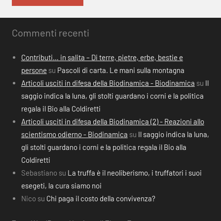
Commenti recenti
Contributi… in salita – Di terre, pietre, erbe, bestie e
persone
su
Pascoli di carta. Le mani sulla montagna
Articoli usciti in difesa della Biodinamica - Biodinamica
su
Il
saggio indica la luna, gli stolti guardano i corni e la politica
regala il Bio alla Coldiretti
Articoli usciti in difesa della Biodinamica (2) - Reazioni allo
scientismo odierno - Biodinamica
su
Il saggio indica la luna,
gli stolti guardano i corni e la politica regala il Bio alla
Coldiretti
Sebastiano
su
La truffa è il neoliberismo, i truffatori i suoi
esegeti, la cura siamo noi
Nico
su
Chi paga il costo della convivenza?