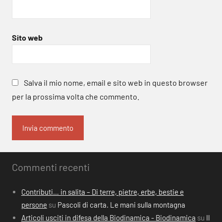
Sito web
Salva il mio nome, email e sito web in questo browser
per la prossima volta che commento.
Commenti recenti
Contributi… in salita – Di terre, pietre, erbe, bestie e
persone
su
Pascoli di carta. Le mani sulla montagna
Articoli usciti in difesa della Biodinamica - Biodinamica
su
Il