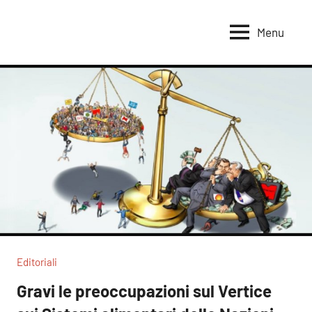
Vai
al
Menu
Voci
Magazine
contenuto
Alleanza
per
per
la
la
Sovranità
Terra
Alimentare
Editoriali
Gravi le preoccupazioni sul Vertice