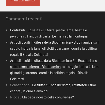
Commenti recenti
Contributi… in salita – Di terre, pietre, erbe, bestie e
persone
su
Pascoli di carta. Le mani sulla montagna
Articoli usciti in difesa della Biodinamica - Biodinamica
su
Il
saggio indica la luna, gli stolti guardano i corni e la politica
regala il Bio alla Coldiretti
Articoli usciti in difesa della Biodinamica (2) - Reazioni allo
scientismo odierno - Biodinamica
su
Il saggio indica la luna,
gli stolti guardano i corni e la politica regala il Bio alla
Coldiretti
Sebastiano
su
La truffa è il neoliberismo, i truffatori i suoi
esegeti, la cura siamo noi
Nico
su
Chi paga il costo della convivenza?