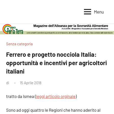
Vai
al
Menu
Voci
Magazine
contenuto
Alleanza
per
per
la
la
Sovranità
Terra
Senza categoria
Alimentare
Ferrero e progetto nocciola Italia:
opportunità e incentivi per agricoltori
italiani
di
15 Aprile 2018
Nessun
commento
tratto da Ismea (
leggi articolo orginale
)
Sono ad oggi quattro le Regioni che hanno aderito al