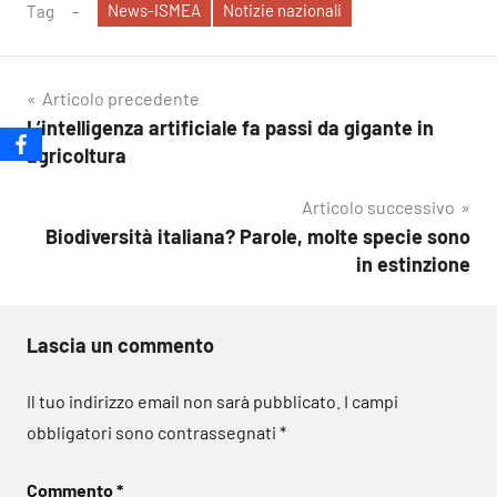
News-ISMEA
Notizie nazionali
Tag
Navigazione
Articolo precedente
L’intelligenza artificiale fa passi da gigante in
articoli
agricoltura
Articolo successivo
Biodiversità italiana? Parole, molte specie sono
in estinzione
Lascia un commento
Il tuo indirizzo email non sarà pubblicato.
I campi
obbligatori sono contrassegnati
*
Commento
*