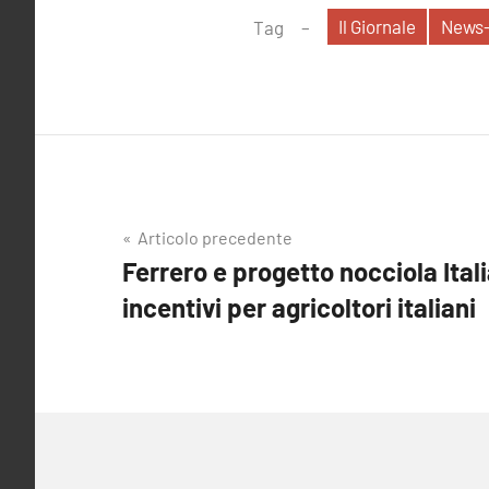
Il Giornale
News-
Tag
Navigazione
Articolo precedente
Ferrero e progetto nocciola Ital
articoli
incentivi per agricoltori italiani