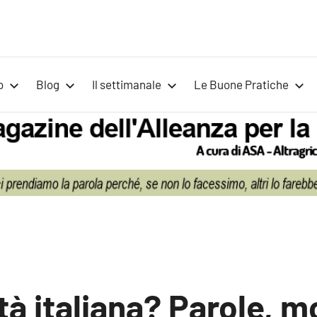
Voci
Magazine
Alleanza
per
per
o
Blog
Il settimanale
Le Buone Pratiche
la
la
Sovranità
Alimentare
Terra
tà italiana? Parole, m