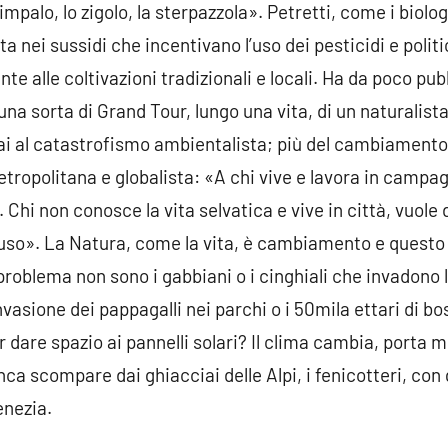
impalo, lo zigolo, la sterpazzola». Petretti, come i biolo
ta nei sussidi che incentivano l’uso dei pesticidi e polit
nte alle coltivazioni tradizionali e locali. Ha da poco pu
una sorta di Grand Tour, lungo una vita, di un naturalist
mai al catastrofismo ambientalista; più del cambiament
etropolitana e globalista: «A chi vive e lavora in campa
Chi non conosce la vita selvatica e vive in città, vuole di
uso». La Natura, come la vita, è cambiamento e questo 
roblema non sono i gabbiani o i cinghiali che invadono l
’invasione dei pappagalli nei parchi o i 50mila ettari di 
r dare spazio ai pannelli solari? Il clima cambia, porta m
ca scompare dai ghiacciai delle Alpi, i fenicotteri, con 
enezia.