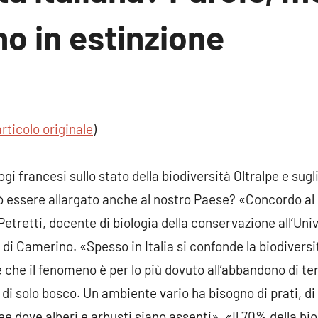
o in estinzione
n
ento
articolo originale
)
ologi francesi sullo stato della biodiversità Oltralpe e sugl
uò essere allargato anche al nostro Paese? «Concordo al
etretti, docente di biologia della conservazione all’Univ
di Camerino. «Spesso in Italia si confonde la biodiversi
 che il fenomeno è per lo più dovuto all’abbandono di te
 di solo bosco. Un ambiente vario ha bisogno di prati, d
e dove alberi e arbusti siano assenti». «Il 70% della biod