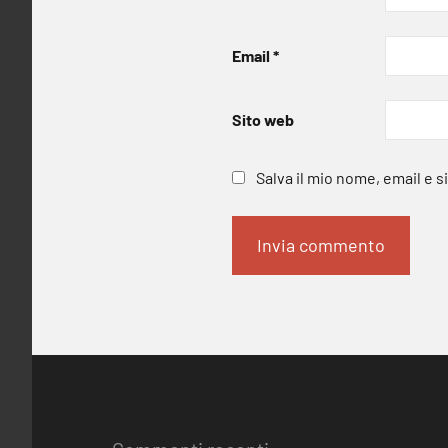
Email
*
Sito web
Salva il mio nome, email e 