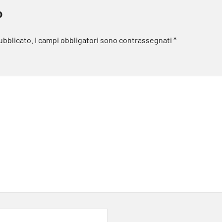
o
pubblicato.
I campi obbligatori sono contrassegnati
*