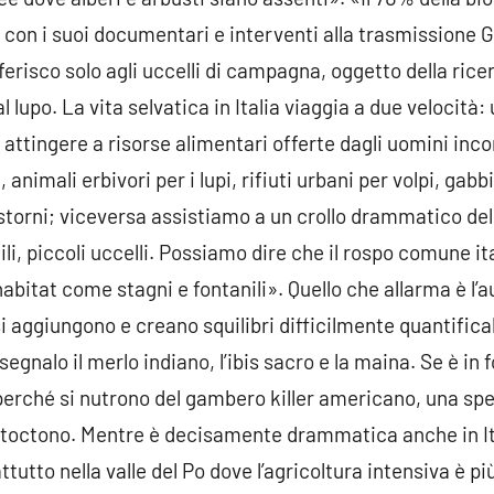
tv con i suoi documentari e interventi alla trasmissione
riferisco solo agli uccelli di campagna, oggetto della ri
al lupo. La vita selvatica in Italia viaggia a due velocit
attingere a risorse alimentari offerte dagli uomini inc
 animali erbivori per i lupi, rifiuti urbani per volpi, gabb
li storni; viceversa assistiamo a un crollo drammatico del
ttili, piccoli uccelli. Possiamo dire che il rospo comune i
bitat come stagni e fontanili». Quello che allarma è l’a
i aggiungono e creano squilibri difficilmente quantificabi
segnalo il merlo indiano, l’ibis sacro e la maina. Se è in
 perché si nutrono del gambero killer americano, una spe
toctono. Mentre è decisamente drammatica anche in Ital
ttutto nella valle del Po dove l’agricoltura intensiva è p