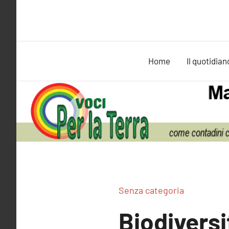
Vai
al
contenuto
Home
Il quotidian
Senza categoria
Biodiversi