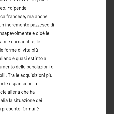
 Geo, «dipende
cerca francese, ma anche
à: un incremento pazzesco di
onsapevolmente e cioè le
iani e cornacchie, le
le forme di vita più
taliano è quasi estinto a
umento delle popolazioni di
li. Tra le acquisizioni più
 forte espansione la
cie aliena che ha
ia la situazione dei
iù presente. Ormai è