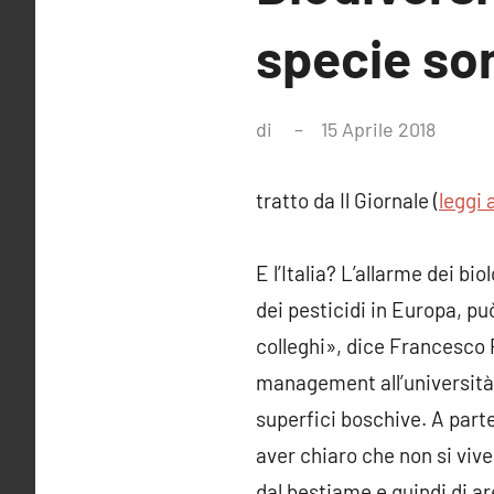
specie son
di
15 Aprile 2018
Nessu
comm
tratto da Il Giornale (
leggi 
E l’Italia? L’allarme dei bi
dei pesticidi in Europa, p
colleghi», dice Francesco P
management all’università 
superfici boschive. A parte
aver chiaro che non si vive
dal bestiame e quindi di are