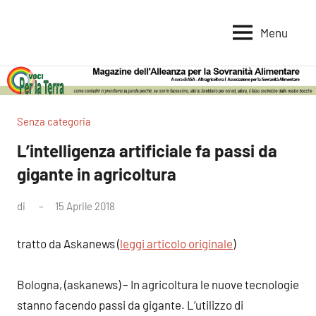
Vai
al
Menu
Voci
Magazine
contenuto
Alleanza
per
per
la
la
Sovranità
Terra
Senza categoria
Alimentare
L’intelligenza artificiale fa passi da
gigante in agricoltura
di
15 Aprile 2018
Nessun
commento
tratto da Askanews (
leggi articolo originale
)
Bologna, (askanews) – In agricoltura le nuove tecnologie
stanno facendo passi da gigante. L’utilizzo di