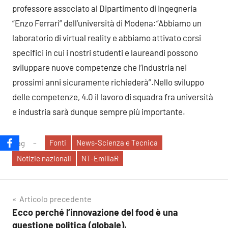
professore associato al Dipartimento di Ingegneria
“Enzo Ferrari” dell’università di Modena:“Abbiamo un
laboratorio di virtual reality e abbiamo attivato corsi
specifici in cui i nostri studenti e laureandi possono
sviluppare nuove competenze che l’industria nei
prossimi anni sicuramente richiederà”.Nello sviluppo
delle competenze, 4.0 il lavoro di squadra fra università
e industria sarà dunque sempre più importante.
Fonti
News-Scienza e Tecnica
Tag
Notizie nazionali
NT-EmiliaR
Navigazione
Articolo precedente
Ecco perché l’innovazione del food è una
articoli
questione politica (globale).