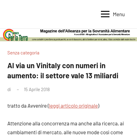
Vai
al
Menu
Voci
Magazine
contenuto
Alleanza
per
per
la
la
Sovranità
Terra
Senza categoria
Alimentare
Al via un Vinitaly con numeri in
aumento: il settore vale 13 miliardi
di
15 Aprile 2018
Nessun
commento
tratto da Avvenire (
leggi articolo originale
)
Attenzione alla concorrenza ma anche alla ricerca, ai
cambiamenti di mercato, alle nuove mode così come