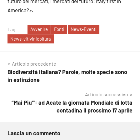
futuro dei mercati, i mercati del futuro: Italy first in
America?».
Avvenire
Fonti
News-Eventi
Tag
News-vitivinicoltura
Navigazione
Articolo precedente
Biodiversità italiana? Parole, molte specie sono
articoli
in estinzione
Articolo successivo
“Mai Piu'”: ad Acate la giornata Mondiale di lotta
contadina il prossimo 17 aprile
Lascia un commento