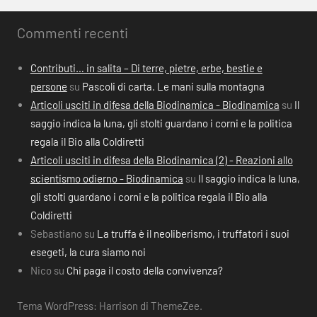
Commenti recenti
Contributi… in salita – Di terre, pietre, erbe, bestie e
persone
su
Pascoli di carta. Le mani sulla montagna
Articoli usciti in difesa della Biodinamica - Biodinamica
su
Il
saggio indica la luna, gli stolti guardano i corni e la politica
regala il Bio alla Coldiretti
Articoli usciti in difesa della Biodinamica (2) - Reazioni allo
scientismo odierno - Biodinamica
su
Il saggio indica la luna,
gli stolti guardano i corni e la politica regala il Bio alla
Coldiretti
Sebastiano
su
La truffa è il neoliberismo, i truffatori i suoi
esegeti, la cura siamo noi
Nico
su
Chi paga il costo della convivenza?
Tema WordPress: Harrison di ThemeZee.