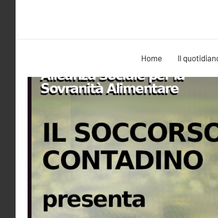
Vai
al
contenuto
Home
Il quotidian