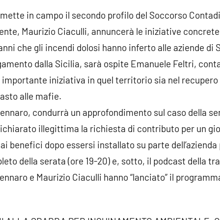
 mette in campo il secondo profilo del Soccorso Contadin
dente, Maurizio Ciaculli, annuncerà le iniziative concre
ni che gli incendi dolosi hanno inferto alle aziende di 
legamento dalla Sicilia, sarà ospite Emanuele Feltri, con
mportante iniziativa in quel territorio sia nel recupero 
asto alle mafie.
gennaro, condurrà un approfondimento sul caso della sen
chiarato illegittima la richiesta di contributo per un g
i benefici dopo essersi installato su parte dell’azienda
to della serata (ore 19-20) e, sotto, il podcast della t
ennaro e Maurizio Ciaculli hanno “lanciato” il programm