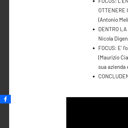
FOCUS: L’E
OTTENERE 
(Antonio Mel
DENTRO LA NO
Nicola Digen
FOCUS: E’ l’o
(Maurizio Cia
sua azienda e 
CONCLUDENDO: