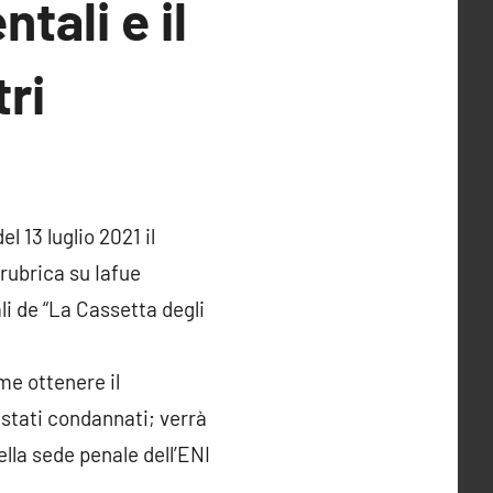
tali e il
ri
l 13 luglio 2021 il
 rubrica su Iafue
li de “La Cassetta degli
me ottenere il
 stati condannati; verrà
lla sede penale dell’ENI