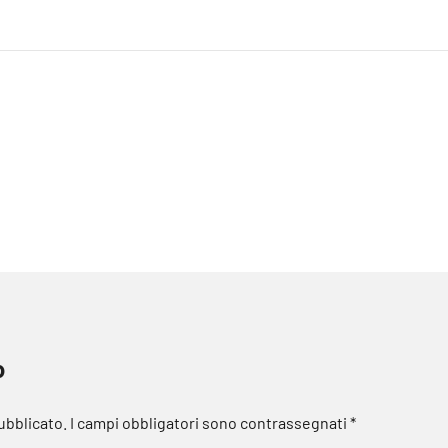
o
pubblicato.
I campi obbligatori sono contrassegnati
*