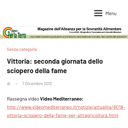
Vai
al
Menu
Voci
Magazine
contenuto
Alleanza
per
per
la
la
Sovranità
Terra
Senza categoria
Alimentare
Vittoria: seconda giornata dello
sciopero della fame
di
7 Dicembre 2012
Nessun
commento
Rassegna video
Video Mediterraneo:
http://www.videomediterraneo.it/notizie/attualita/8018-
vittoria-sciopero-della-fame-per-altragricoltura.html