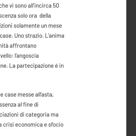
he vi sono all’incirca 50
oscenza solo ora della
sizioni solamente un mese
o case. Uno strazio. L’anima
gnità affrontano
vello: l’angoscia
one. La partecipazione è in
le case messe all’asta,
senza al fine di
ociazioni di categoria ma
ra crisi economica e sfocio