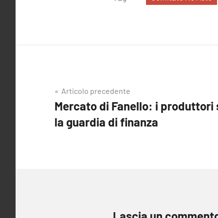
Navigazione
Articolo precedente
Mercato di Fanello: i produttori
articoli
la guardia di finanza
Lascia un comment