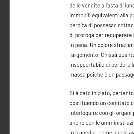
delle vendite all’asta di l
immobili equivalenti alla p
perdita di possesso sottac
di proroga per recuperare i
in pena. Un dolore strazian
l’argomento. Chissà quante 
insopportabile di perdere 
massa poiché è un passagg
Si è dato iniziato, pertant
costituendo un comitato c
interloquire con gli organi
anche con le amministrazio
in tragedia, come quella av