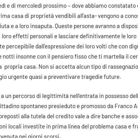
unedì e di mercoledì prossimo – dove abbiamo constatato c
rima casa di proprietà vendibili all’asta- vengono a con
iuta e a loro insaputa. Queste persone avranno a dispo
 loro effetti personali e lasciare definitivamente le lor
te percepibile dall’espressione dei loro volti che con di
notti insonne con il pensiero fisso che ti martella il cer
la propria casa. Non si accetta alcun tipo di rassegnazi
io urgente quasi a preventivare tragedie future.
o a un percorso di legittimità nell’entrata in possesso del
ittadino spontaneo presieduto e promosso da Franco As
 preposti alla tutela del credito vale a dire banche e ass
ni locali investite in prima linea del problema casa e f
venuta nei giorni scorsi.