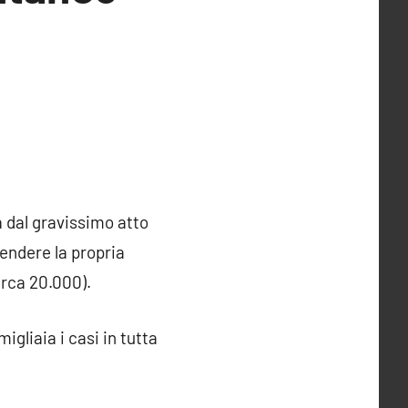
a dal gravissimo atto
fendere la propria
circa 20.000).
gliaia i casi in tutta