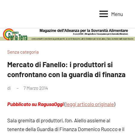
Vai
al
Menu
Voci
Magazine
contenuto
Alleanza
per
per
la
la
Sovranità
Terra
Senza categoria
Alimentare
Mercato di Fanello: i produttori si
confrontano con la guardia di finanza
di
7 Marzo 2014
Nessun
commento
Pubblicato su RagusaOggi
(
leggi articolo originale
)
Sala gremita di produttori, l’on. Aiello assieme al
tenente della Guardia di Finanza Domenico Ruocco e il