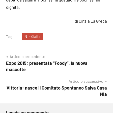
dignità.
di Cinzia La Greca
NT-Sicilia
Tag
Navigazione
Articolo precedente
Expo 2015: presentata “Foody”, la nuova
articoli
mascotte
Articolo successivo
Vittoria: nasce il Comitato Spontaneo Salva Casa
Mia
Lascia un commento