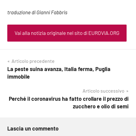
traduzione di Gianni Fabbris
Vai alla notizia originale nel sito di EUROVIA.ORG
Navigazione
Articolo precedente
La peste suina avanza, Italia ferma, Puglia
articoli
immobile
Articolo successivo
Perché il coronavirus ha fatto crollare il prezzo di
zucchero e olio di semi
Lascia un commento