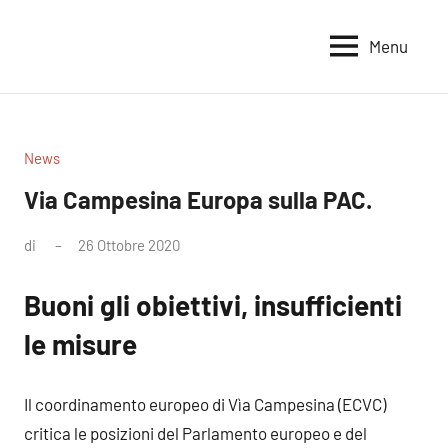
Vai
al
Menu
Voci
Magazine
contenuto
Alleanza
per
per
la
la
Sovranità
Terra
News
Alimentare
Via Campesina Europa sulla PAC.
di
26 Ottobre 2020
Nessun
commento
Buoni gli obiettivi, insufficienti
le misure
Il coordinamento europeo di Vìa Campesina (ECVC)
critica le posizioni del Parlamento europeo e del