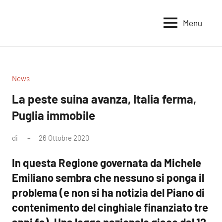
Vai
al
Menu
Voci
Magazine
contenuto
Alleanza
per
per
la
la
Sovranità
Terra
News
Alimentare
La peste suina avanza, Italia ferma,
Puglia immobile
di
26 Ottobre 2020
Nessun
commento
In questa Regione governata da Michele
Emiliano sembra che nessuno si ponga il
problema (e non si ha notizia del Piano di
contenimento del cinghiale finanziato tre