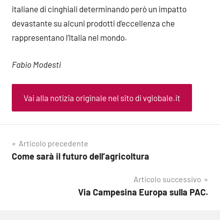
italiane di cinghiali determinando però un impatto
devastante su alcuni prodotti d’eccellenza che
rappresentano l’Italia nel mondo.
Fabio Modesti
Vai alla notizia originale nel sito di vglobale.it
Navigazione
Articolo precedente
Come sarà il futuro dell’agricoltura
articoli
Articolo successivo
Via Campesina Europa sulla PAC.