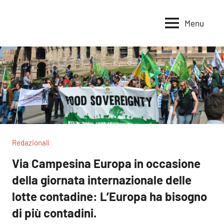
Vai
al
Menu
Voci
Magazine
contenuto
Alleanza
per
per
la
la
Sovranità
Terra
Alimentare
Redazionali
Via Campesina Europa in occasione
della giornata internazionale delle
lotte contadine: L’Europa ha bisogno
di più contadini.