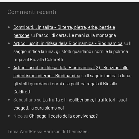
Commenti recenti
Contributi… in salita – Di terre, pietre, erbe, bestie e
persone
su
Pascoli di carta. Le mani sulla montagna
Articoli usciti in difesa della Biodinamica - Biodinamica
su
Il
saggio indica la luna, gli stolti guardano i corni e la politica
regala il Bio alla Coldiretti
Articoli usciti in difesa della Biodinamica (2) - Reazioni allo
scientismo odierno - Biodinamica
su
Il saggio indica la luna,
gli stolti guardano i corni e la politica regala il Bio alla
Coldiretti
Sebastiano
su
La truffa è il neoliberismo, i truffatori i suoi
esegeti, la cura siamo noi
Nico
su
Chi paga il costo della convivenza?
Tema WordPress: Harrison di ThemeZee.