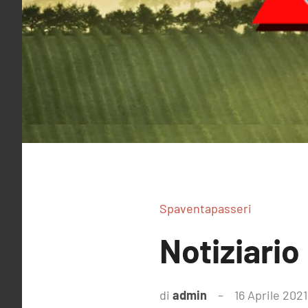
Spaventapasseri
Notiziario 
di
admin
16 Aprile 2021