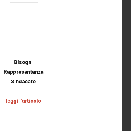
Le parole della Settimana
11-17 aprile, 2021
by Gianni Fabbris
Bisogni
Rappresentanza
Sindacato
leggi l’articolo
’hashtag: #VANGHEPULITE