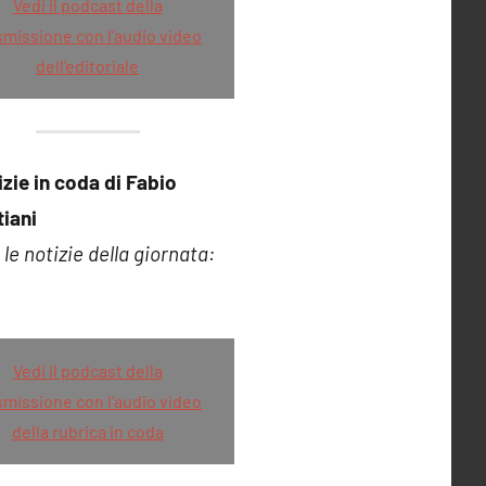
Vedi il podcast della
smissione con l’audio video
dell’editoriale
izie in coda di Fabio
iani
le notizie della giornata:
Vedi il podcast della
smissione con l’audio video
della rubrica in coda