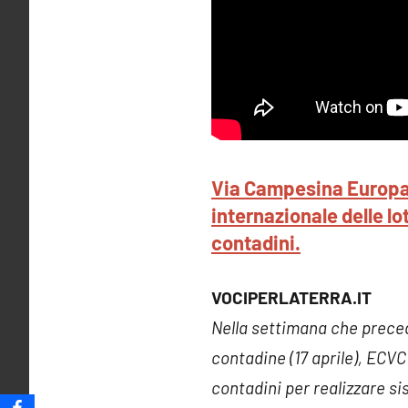
Via Campesina Europa 
internazionale delle l
contadini.
VOCIPERLATERRA.IT
Nella settimana che precede
contadine (17 aprile), ECVC
contadini per realizzare si