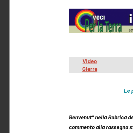
Video
Gierre
Le 
Benvenut* nella Rubrica d
commento alla rassegna st