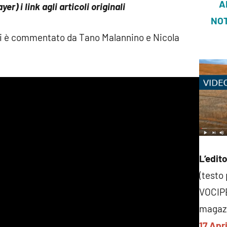
A
yer) i link agli articoli originali
NOT
i è commentato da Tano Malannino e Nicola
L’edito
(testo
VOCIP
magazi
17 Apr