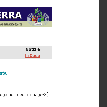
Notizie
In Coda
ato.
idget id=media_image-2]