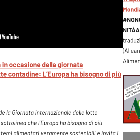
Mondia
#NON
NITÀ
traduz
(Allea
Alimen
in occasione della giornata
otte contadine: L’Europa ha bisogno di più
 la Giornata internazionale delle lotte
 sottolinea che l’Europa ha bisogno di più
stemi alimentari veramente sostenibili e invita i