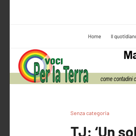
Vai
al
contenuto
Home
Il quotidian
Senza categoria
TJ: ‘Un so