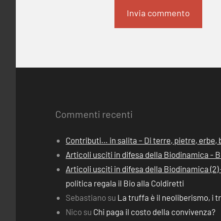
Commenti recenti
Contributi… in salita – Di terre, pietre, erbe
Articoli usciti in difesa della Biodinamica -
Articoli usciti in difesa della Biodinamica (
politica regala il Bio alla Coldiretti
Sebastiano
su
La truffa è il neoliberismo, i t
Nico
su
Chi paga il costo della convivenza?