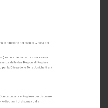
ma in direzione del bivio di Ginosa per
gato) su cui chiediamo risposte e verrà
 presenza delle due Regioni di Puglia e
o per la Difesa delle Terre Joniche tirerà
a Jonica Lucana e Pugliese per discutere
o. A dieci anni di distanza dalla