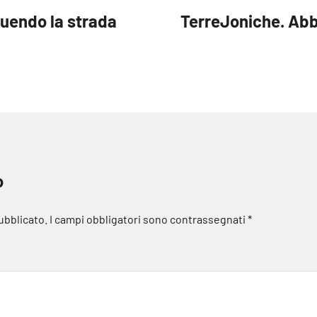
guendo la strada
TerreJoniche. Abb
o
pubblicato.
I campi obbligatori sono contrassegnati
*