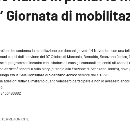
 Giornata di mobilita
essun
ommento
TerreJoniche conferma la mobilitazione per domani giovedì 14 Novembre con una folt
muni colpiti dall’alluvione del 07 Ottobre di Marconia, Bernalda, Scanzano Jonico,
one
al programma l’incontro con i sindaci e i consigli comunali dei centri alluvionati d
he anzicchè tenersi a Villa Mary (di fronte alla Stazione di Scanzano Jonico), dove
à luogo
c/o la Sala Consiliare di Scanzano Jonico
sempre dalle 18/20.
adesioni tuttavia invitiamo quanti volessero partecipare e non lo avessero ancora
io.
te: 3466483882
E
TERREJONICHE