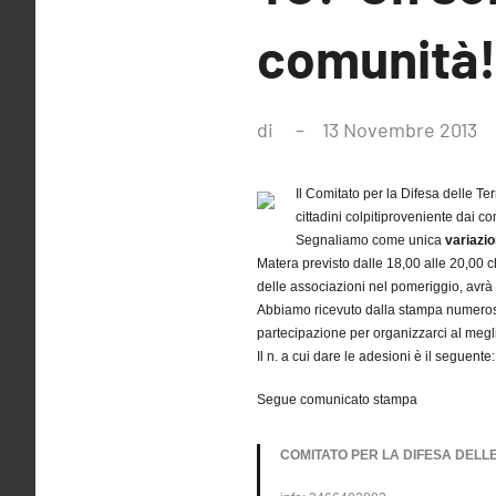
comunità!’
di
13 Novembre 2013
N
c
Il Comitato per la Difesa delle 
cittadini colpiti
proveniente dai co
Segnaliamo come unica
variazi
Matera previsto dalle 18,00 alle 20,00 c
delle associazioni nel pomeriggio, avr
Abbiamo ricevuto dalla stampa numerose 
partecipazione per organizzarci al megl
Il n. a cui dare le adesioni è il seguen
Segue comunicato stampa
COMITATO PER LA DIFESA DELL