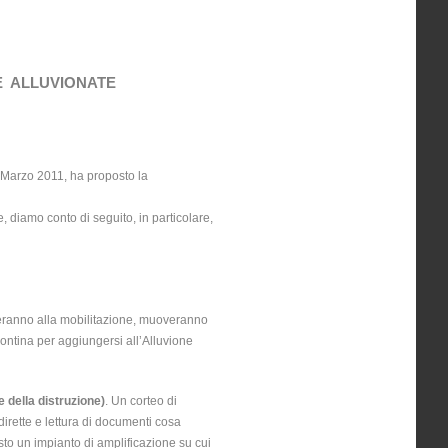
HE ALLUVIONATE
el Marzo 2011, ha proposto la
, diamo conto di seguito, in particolare,
peranno alla mobilitazione, muoveranno
ontina per aggiungersi all’Alluvione
 della distruzione)
. Un corteo di
irette e lettura di documenti cosa
posto un impianto di amplificazione su cui