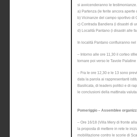
si avvicenderanno le testimonianze.
a) Partenza (le ferite ancora aperte
b) Vicinanze del campo sportivo di G
c) Contrada Bandiera (i disastri di un
d) Località Pantano (i disastri alle 
In località Pantano confluiranno nel
– Intorno alle ore 11,30 il corteo s
tornare poi verso le Tavole Palatine a
– Fra le ore 12,30 e le 13 sono previ
data la parola ai rappresentanti isti
Basilicata, di leaders politici e di 
le conclusioni della mattinata valuta
Pomeriggio – Assemblee organizzat
– Ore 16/18 (Villa Mery di fronte al
la proposta di mettere in rete le iniz
mobilitazione contro le scorie di Sc