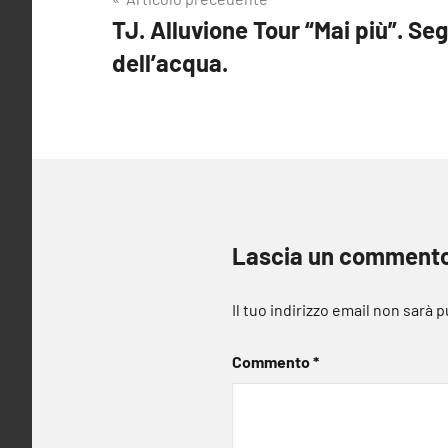
Navigazione
TJ. Alluvione Tour “Mai più”. Se
articoli
dell’acqua.
Lascia un comment
Il tuo indirizzo email non sarà 
Commento
*