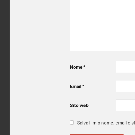
Nome
*
Email
*
Sito web
Salva il mio nome, email e 