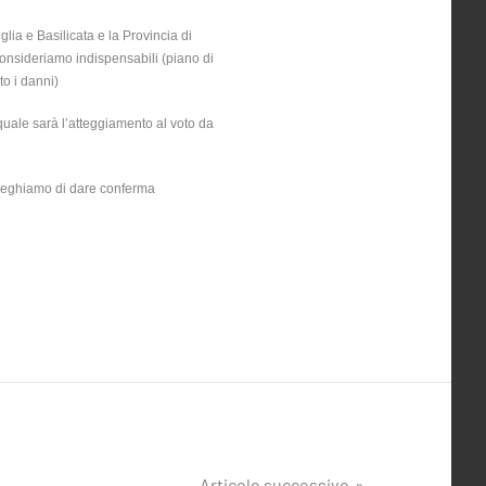
lia e Basilicata e la Provincia di
consideriamo indispensabili (piano di
to i danni)
 quale sarà l’atteggiamento al voto da
i preghiamo di dare conferma
Articolo successivo