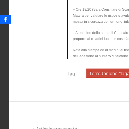
– Ore 18/20 (Sala Consiliare di Scanz
Matera per valutare le risposte avu
messa in sicurezza del territorio, int
– Al termine della serata il Comitat
proporre ai cittadini lucani e cosa fa
Nota alla stampa ed ai media: al fine
dell’adesione al numero di telefon
TerreJoniche Maga
Tag
Articolo precedente