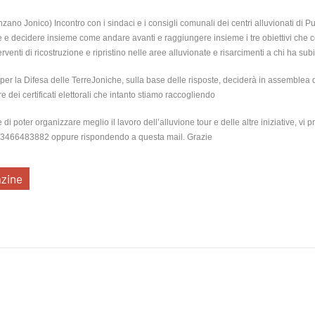
ano Jonico) Incontro con i sindaci e i consigli comunali dei centri alluvionati di Pug
te e decidere insieme come andare avanti e raggiungere insieme i tre obiettivi che 
erventi di ricostruzione e ripristino nelle aree alluvionate e risarcimenti a chi ha subi
o per la Difesa delle TerreJoniche, sulla base delle risposte, deciderà in assemblea
re dei certificati elettorali che intanto stiamo raccogliendo
 di poter organizzare meglio il lavoro dell’alluvione tour e delle altre iniziative, v
o 3466483882 oppure rispondendo a questa mail. Grazie
zine