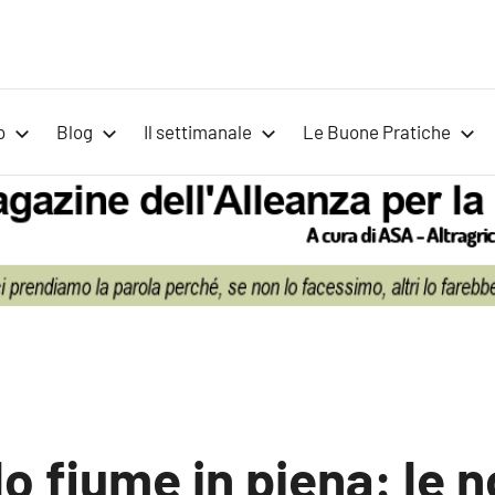
Voci
Magazine
Alleanza
per
per
o
Blog
Il settimanale
Le Buone Pratiche
la
la
Sovranità
Alimentare
Terra
lo fiume in piena: le 