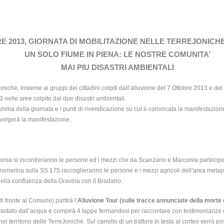
E 2013, GIORNATA DI MOBILITAZIONE NELLE TERREJONIC
UN SOLO FIUME IN PIENA: LE NOSTRE COMUNITA’
MAI PIU DISASTRI AMBIENTALI
oniche, insieme ai gruppi dei cittadini colpiti dall’alluvione del 7 Ottobre 2013 e d
nelle aree colpite dai due disastri ambientali.
gramma della giornata e i punti di rivendicazione su cui è convocata la manifestazione
svolgerà la manifestazione.
arconia si incontreranno le persone ed i mezzi che da Scanzano e Marconia parteci
ramarina sulla SS 175 raccoglieranno le persone e i mezzi agricoli dell’area metap
 della confluenza della Gravina con il Bradano.
di fronte al Comune) partirà l’
Alluvione Tour (sulle tracce annunciate della morte e
vastato dall’acqua e compirà 4 tappe fermandosi per raccontare con testimonianze d
el territorio delle TerreJoniche. Sul carrello di un trattore in testa al corteo verrà 