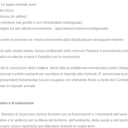
 Le tappe previste sono:
 del 2011)
inosa (le vittime)
 territorio mal gestito e con infrastrutture inadeguate)
famiglie ed alle attività economiche – agricoltura/commercio/artigianato)
 corteo le persone ed i mezzi provenienti dalla Basilicata per proseguire insieme
filerà sulla strada statale Jonica confluendo dallo svincolo Pantano e procedendo pri
lla cui altezza si terrà il Presidio con le conclusioni.
ste le conclusioni della mattina. Verrà letta la piattaforma rivendicativa (vedi l’alle
tuzionali e politici presenti per ascoltare le risposte alle richieste. E’ annunciata la
rappresentanti Parlamentari lucani e pugliesi. Un intervento finale a nome del Comitat
ndo le risposte arrivate.
ive e di valutazione
la Stazione di Scanzano Jonico) Incontro con le Associazioni e i movimenti dell’are
iative e le vertenze per la difesa del territorio, dell’ambiente, della salute e del lavor
anzano Jonico ripartiamo per difendere insieme le nostre terre