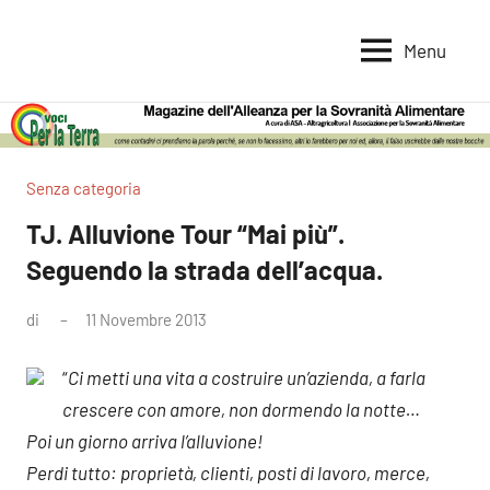
Vai
al
Menu
Voci
Magazine
contenuto
Alleanza
per
per
la
la
Sovranità
Terra
Senza categoria
Alimentare
TJ. Alluvione Tour “Mai più”.
Seguendo la strada dell’acqua.
di
11 Novembre 2013
Nessun
commento
“
Ci metti una vita a costruire un’azienda, a farla
crescere con amore, non dormendo la notte…
Poi un giorno arriva l’alluvione!
Perdi tutto: proprietà, clienti, posti di lavoro, merce,