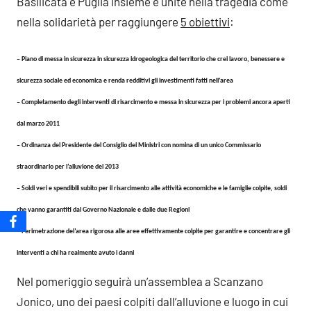
Basilicata e Puglia insieme e unite nella tragedia come
nella solidarietà per raggiungere
5 obiettivi
:
– Piano di messa in sicurezza in sicurezza idrogeologica del territorio che crei lavoro, benessere e
sicurezza sociale ed economica e renda redditivi gli investimenti fatti nell’area
– Completamento degli interventi di risarcimento e messa in sicurezza per i problemi ancora aperti
dal marzo 2011
– Ordinanza del Presidente del Consiglio dei Ministri con nomina di un unico Commissario
straordinario per l’alluvione del 2013
– Soldi veri e spendibili subito per il risarcimento alle attività economiche e le famiglie colpite, soldi
che vanno garantiti dal Governo Nazionale e dalle due Regioni
– Perimetrazione del’area rigorosa alle aree effettivamente colpite per garantire e concentrare gli
interventi a chi ha realmente avuto i danni
Nel pomeriggio seguirà un’assemblea a Scanzano
Jonico, uno dei paesi colpiti dall’alluvione e luogo in cui