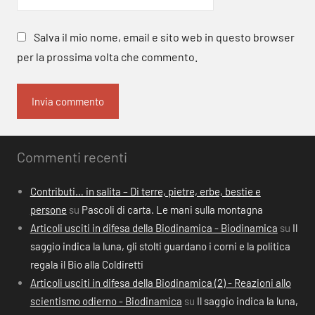
Salva il mio nome, email e sito web in questo browser
per la prossima volta che commento.
Commenti recenti
Contributi… in salita – Di terre, pietre, erbe, bestie e
persone
su
Pascoli di carta. Le mani sulla montagna
Articoli usciti in difesa della Biodinamica - Biodinamica
su
Il
saggio indica la luna, gli stolti guardano i corni e la politica
regala il Bio alla Coldiretti
Articoli usciti in difesa della Biodinamica (2) - Reazioni allo
scientismo odierno - Biodinamica
su
Il saggio indica la luna,