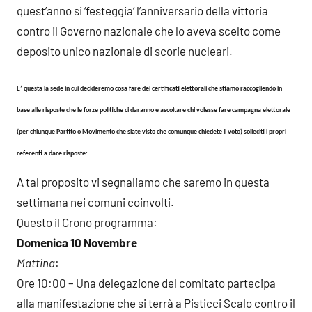
quest’anno si ‘festeggia’ l’anniversario della vittoria
contro il Governo nazionale che lo aveva scelto come
deposito unico nazionale di scorie nucleari.
E’ questa la sede in cui decideremo cosa fare dei certificati elettorali che stiamo raccogliendo in
base alle risposte che le forze politiche ci daranno e ascoltare chi volesse fare campagna elettorale
(per chiunque Partito o Movimento che siate visto che comunque chiedete il voto) solleciti i propri
referenti a dare risposte:
A tal proposito vi segnaliamo che saremo in questa
settimana nei comuni coinvolti.
Questo il Crono programma:
Domenica 10 Novembre
Mattina
:
Ore 10:00 – Una delegazione del comitato partecipa
alla manifestazione che si terrà a Pisticci Scalo contro il