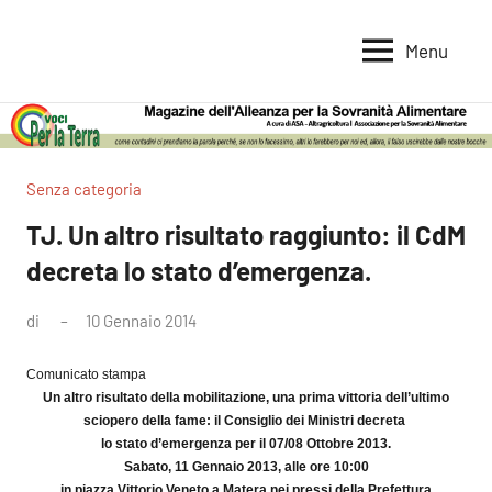
Vai
al
Menu
Voci
Magazine
contenuto
Alleanza
per
per
la
la
Sovranità
Terra
Senza categoria
Alimentare
TJ. Un altro risultato raggiunto: il CdM
decreta lo stato d’emergenza.
di
10 Gennaio 2014
Nessun
commento
Comunicato stampa
Un altro risultato della mobilitazione, una prima vittoria dell’ultimo
sciopero della fame: il Consiglio dei Ministri decreta
lo stato d’emergenza per il 07/08 Ottobre 2013.
Sabato, 11 Gennaio 2013,
alle ore 10:00
in piazza Vittorio Veneto a Matera nei pressi della Prefettura