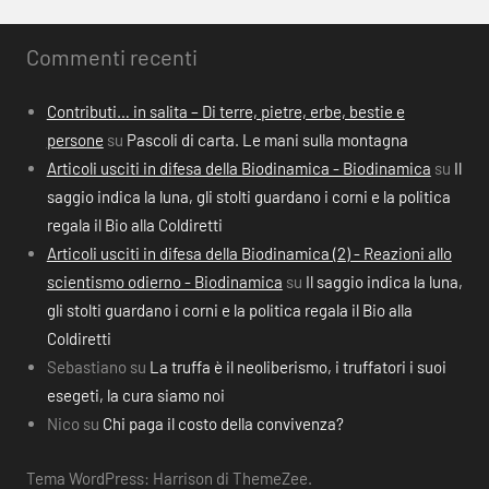
Commenti recenti
Contributi… in salita – Di terre, pietre, erbe, bestie e
persone
su
Pascoli di carta. Le mani sulla montagna
Articoli usciti in difesa della Biodinamica - Biodinamica
su
Il
saggio indica la luna, gli stolti guardano i corni e la politica
regala il Bio alla Coldiretti
Articoli usciti in difesa della Biodinamica (2) - Reazioni allo
scientismo odierno - Biodinamica
su
Il saggio indica la luna,
gli stolti guardano i corni e la politica regala il Bio alla
Coldiretti
Sebastiano
su
La truffa è il neoliberismo, i truffatori i suoi
esegeti, la cura siamo noi
Nico
su
Chi paga il costo della convivenza?
Tema WordPress: Harrison di ThemeZee.