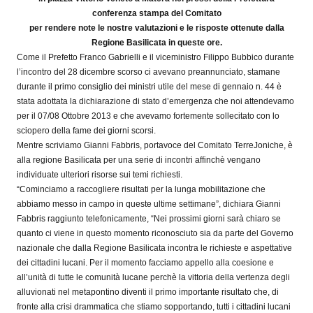
conferenza stampa del Comitato
per rendere note le nostre valutazioni e le risposte ottenute dalla
Regione Basilicata in queste ore.
Come il Prefetto Franco Gabrielli e il viceministro Filippo Bubbico durante
l’incontro del 28 dicembre scorso ci avevano preannunciato, stamane
durante il primo consiglio dei ministri utile del mese di gennaio n. 44 è
stata adottata la dichiarazione di stato d’emergenza che noi attendevamo
per il 07/08 Ottobre 2013 e che avevamo fortemente sollecitato con lo
sciopero della fame dei giorni scorsi.
Mentre scriviamo Gianni Fabbris, portavoce del Comitato TerreJoniche, è
alla regione Basilicata per una serie di incontri affinchè vengano
individuate ulteriori risorse sui temi richiesti.
“Cominciamo a raccogliere risultati per la lunga mobilitazione che
abbiamo messo in campo in queste ultime settimane”, dichiara Gianni
Fabbris raggiunto telefonicamente, “Nei prossimi giorni sarà chiaro se
quanto ci viene in questo momento riconosciuto sia da parte del Governo
nazionale che dalla Regione Basilicata incontra le richieste e aspettative
dei cittadini lucani. Per il momento facciamo appello alla coesione e
all’unità di tutte le comunità lucane perchè la vittoria della vertenza degli
alluvionati nel metapontino diventi il primo importante risultato che, di
fronte alla crisi drammatica che stiamo sopportando, tutti i cittadini lucani