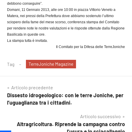
debbono conseguire”.
Domani, 11 Gennaio 2013, alle ore 10:00 in piazza Vittorio Veneto a
Matera, nei pressi della Prefettura dove abbiamo sostenuto l’ultimo
sciopero della fame del mese scorso, conferenza stampa del Comitato
per rendere note le nostre valutazioni e le risposte ottenute dalla Regione
Basilicata in queste ore.
La stampa tutta è invitata.
Il Comitato per la Difesa delle TerreJoniche
TerreJoniche Magazine
Tag
Navigazione
Articolo precedente
Dissesto idrogeologico: con le terre Joniche, per
articoli
l’uguaglianza tra i cittadini.
Articolo successivo
Altragricoltura. Riprende la campagna contro
l’usura e lo sciacallaggio