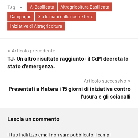
A-Basilicata
Altragricoltura Basilicata
Tag
Campagne
Giù le mani dalle nostre terre
Iniziative di Altragricoltura
Navigazione
Articolo precedente
TJ. Un altro risultato raggiunto: il CdM decreta lo
articoli
stato d’emergenza.
Articolo successivo
Presentati a Matera i 15 giorni di iniziativa contro
l’usura e gli sciacalli
Lascia un commento
Il tuo indirizzo email non sarà pubblicato.
I campi