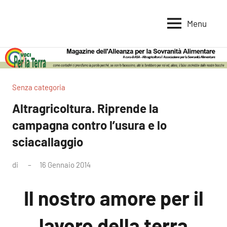
Vai
al
Menu
Voci
Magazine
contenuto
Alleanza
per
per
la
la
Sovranità
Terra
Senza categoria
Alimentare
Altragricoltura. Riprende la
campagna contro l’usura e lo
sciacallaggio
di
16 Gennaio 2014
Nessun
commento
Il nostro amore per il
lavoro della terra