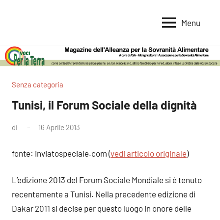
Vai
al
Menu
Voci
Magazine
contenuto
Alleanza
per
per
la
la
Sovranità
Terra
Senza categoria
Alimentare
Tunisi, il Forum Sociale della dignità
di
16 Aprile 2013
Nessun
commento
fonte: inviatospeciale.com (
vedi articolo originale
)
L’edizione 2013 del Forum Sociale Mondiale si è tenuto
recentemente a Tunisi. Nella precedente edizione di
Dakar 2011 si decise per questo luogo in onore delle