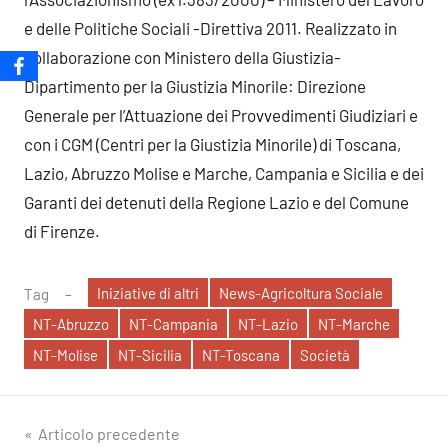
e delle Politiche Sociali -Direttiva 2011. Realizzato in
collaborazione con Ministero della Giustizia-
Dipartimento per la Giustizia Minorile: Direzione
Generale per l’Attuazione dei Provvedimenti Giudiziari e
con i CGM (Centri per la Giustizia Minorile) di Toscana,
Lazio, Abruzzo Molise e Marche, Campania e Sicilia e dei
Garanti dei detenuti della Regione Lazio e del Comune
di Firenze.
Iniziative di altri
News-Agricoltura Sociale
Tag
NT-Abruzzo
NT-Campania
NT-Lazio
NT-Marche
NT-Molise
NT-Sicilia
NT-Toscana
Società
Navigazione
Articolo precedente