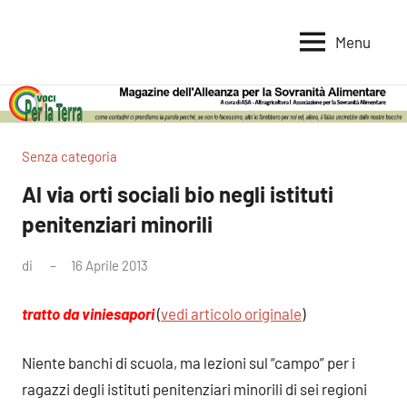
Vai
al
Menu
Voci
Magazine
contenuto
Alleanza
per
per
la
la
Sovranità
Terra
Senza categoria
Alimentare
Al via orti sociali bio negli istituti
penitenziari minorili
di
16 Aprile 2013
Nessun
commento
tratto da viniesapori
(
vedi articolo originale
)
Niente banchi di scuola, ma lezioni sul “campo” per i
ragazzi degli istituti penitenziari minorili di sei regioni