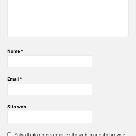
Nome
*
Email
*
Sito web
Salva il mio nome, email e sito web in questo browser