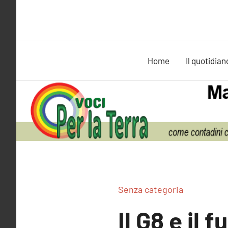
Vai
al
contenuto
Home
Il quotidian
Senza categoria
Il G8 e il 