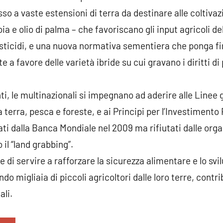
cesso a vaste estensioni di terra da destinare alle coltivaz
oia e olio di palma – che favoriscano gli input agricoli de
pesticidi, e una nuova normativa sementiera che ponga fin
 a favore delle varietà ibride su cui gravano i diritti di
i, le multinazionali si impegnano ad aderire alle Linee g
 terra, pesca e foreste, e ai Principi per l’Investimento
ati dalla Banca Mondiale nel 2009 ma rifiutati dalle orga
 il “land grabbing”.
ce di servire a rafforzare la sicurezza alimentare e lo svi
 migliaia di piccoli agricoltori dalle loro terre, contr
ali.