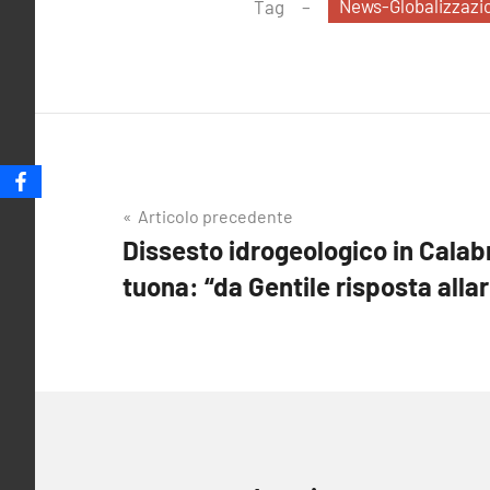
News-Globalizzazi
Tag
Navigazione
Articolo precedente
Dissesto idrogeologico in Calabr
articoli
tuona: “da Gentile risposta all