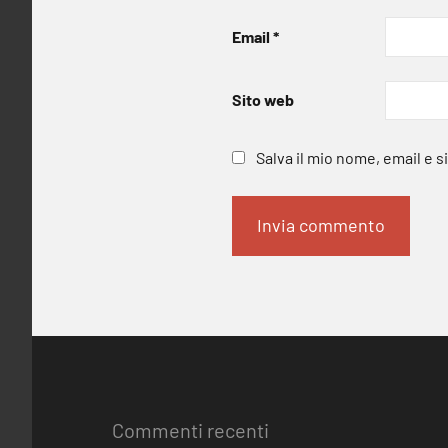
Email
*
Sito web
Salva il mio nome, email e 
Commenti recenti