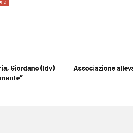
one
ia, Giordano (Idv)
Associazione allev
armante”