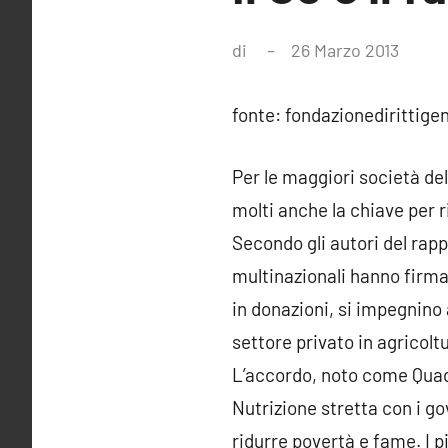
di
26 Marzo 2013
Ness
comm
fonte: fondazionedirittigen
Per le maggiori società dell
molti anche la chiave per r
Secondo gli autori del rapp
multinazionali hanno firmat
in donazioni, si impegnino a
settore privato in agricolt
L’accordo, noto come Quadr
Nutrizione stretta con i g
ridurre povertà e fame. I p