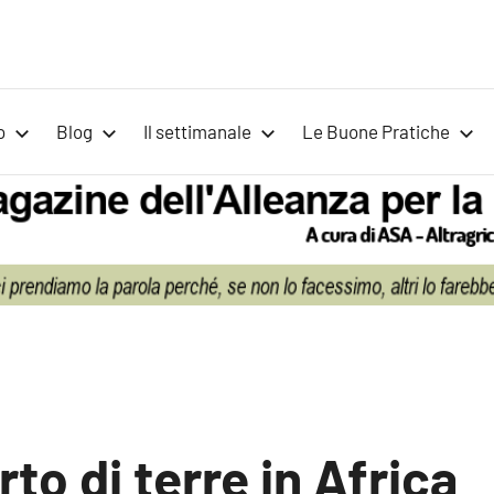
Voci
Magazine
Alleanza
per
per
o
Blog
Il settimanale
Le Buone Pratiche
la
la
Sovranità
Alimentare
Terra
furto di terre in Africa