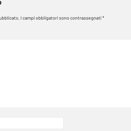
o
pubblicato.
I campi obbligatori sono contrassegnati
*