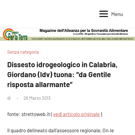
Vai
al
Menu
Voci
Magazine
contenuto
Alleanza
per
per
la
la
Sovranità
Terra
Senza categoria
Alimentare
Dissesto idrogeologico in Calabria,
Giordano (Idv) tuona: “da Gentile
risposta allarmante”
di
26 Marzo 2013
Nessun
commento
fonte: strettoweb.it (
vedi articolo originale
)
Il quadro delineato dall’assessore regionale, On.le