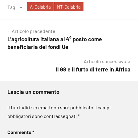
A-Calabria
NT-Calabria
Tag
Navigazione
Articolo precedente
L’agricoltura italiana al 4° posto come
articoli
beneficiaria dei fondi Ue
Articolo successivo
Il G8 e il furto di terre in Africa
Lascia un commento
Il tuo indirizzo email non sarà pubblicato.
I campi
obbligatori sono contrassegnati
*
Commento
*