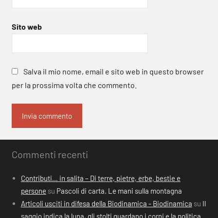
Sito web
Salva il mio nome, email e sito web in questo browser
per la prossima volta che commento.
Commenti recenti
Contributi… in salita – Di terre, pietre, erbe, bestie e
persone
su
Pascoli di carta. Le mani sulla montagna
Articoli usciti in difesa della Biodinamica - Biodinamica
su
Il
saggio indica la luna, gli stolti guardano i corni e la politica