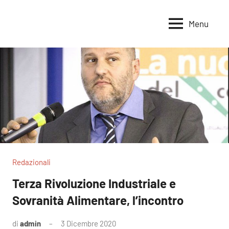
Vai
al
Menu
Voci
Magazine
contenuto
Alleanza
per
per
la
la
Sovranità
Terra
Alimentare
Redazionali
Terza Rivoluzione Industriale e
Sovranità Alimentare, l’incontro
di
admin
3 Dicembre 2020
Nessun