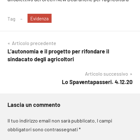
Evidenza
Tag
Navigazione
Articolo precedente
L’autonomia e il progetto per rifondare il
articoli
sindacato degli agricoltori
Articolo successivo
Lo Spaventapasseri. 4.12.20
Lascia un commento
Il tuo indirizzo email non sarà pubblicato.
I campi
obbligatori sono contrassegnati
*