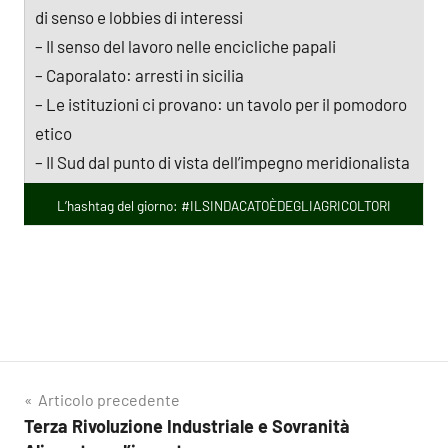
di senso e lobbies di interessi
– Il senso del lavoro nelle encicliche papali
– Caporalato: arresti in sicilia
– Le istituzioni ci provano: un tavolo per il pomodoro
etico
– Il Sud dal punto di vista dell’impegno meridionalista
L’hashtag del giorno: #ILSINDACATOÈDEGLIAGRICOLTORI
Navigazione
Articolo precedente
Terza Rivoluzione Industriale e Sovranità
articoli