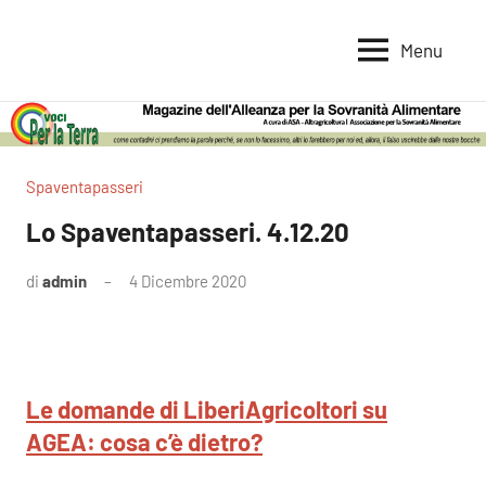
Vai
al
Menu
Voci
Magazine
contenuto
Alleanza
per
per
la
la
Sovranità
Terra
Spaventapasseri
Alimentare
Lo Spaventapasseri. 4.12.20
di
admin
4 Dicembre 2020
Nessun
commento
Le domande di LiberiAgricoltori su
AGEA: cosa c’è dietro?