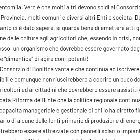
entomila. Vero è che molti altri devono soldi al Consorzio
Provincia, molti comuni e diversi altri Enti e società. De
anto ci è dato sapere, si guarda bene di emettere atti g
ione delle colture agli agricoltori che, essendo in crisi, 
osso: un organismo che dovrebbe essere governato dagli 
e “dimentica” di agire con i potenti!
il Consorzio di Bonifica vanta e che continua ad iscrivere
ibili e comunque non riuscirebbero a coprire un buco d
ricoltori ed ai cittadini che dovrebbero essere assistiti 
ta Riforma dell’Ente che la politica regionale continu
capacità manageriale e gestionale di chi lo ha diretto fi
rio di alcune delle fonti primarie di produzione di energ
otrebbero essere attrezzate con pannelli solari o impian