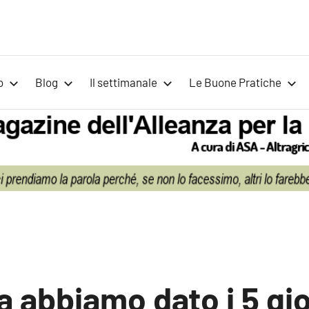
Voci
Magazine
Alleanza
per
per
o
Blog
Il settimanale
Le Buone Pratiche
la
la
Sovranità
Alimentare
Terra
 abbiamo dato i 5 gio