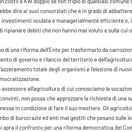
n costo a KW doppio se non triplo di qualsiasi comune 
bbe dire ai suoi consorziati che è in grado di abbattere 
di investimenti oculata e managerialmente efficiente e, 
di ripianare debiti che non hanno mai voluto e sulla cui o
o di una riforma dell’Ente per trasformarlo da carrozzon
to di governo e rilancio del territorio e dell’agricoltura
’azzeramento totale degli organismi e l’elezione di nuov
emocratizzazione.
assessore all’agricoltura di cui conosciamo la vocazion
onvinti, non possa che apprezzare la richiesta di una s
messa in condizione di fare il suo mestiere. Gli agricolt
mbo di burocrazie ed enti mal gestiti che pesano sulle 
si apra il confronto per una riforma democratica del Con