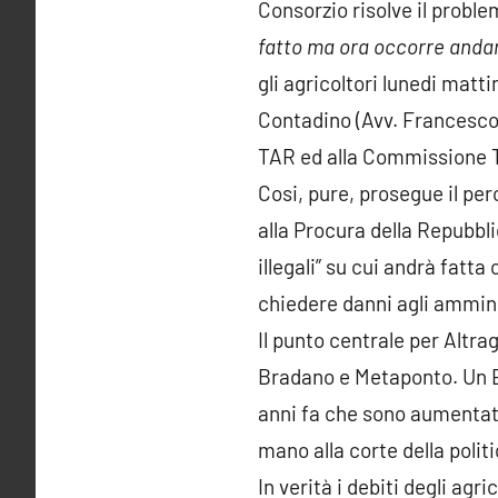
Consorzio risolve il problem
fatto ma ora occorre andare
gli agricoltori lunedi matt
Contadino (Avv. Francesco F
TAR ed alla Commissione T
Cosi, pure, prosegue il pe
alla Procura della Repubbli
illegali” su cui andrà fatt
chiedere danni agli amminis
Il punto centrale per Altrag
Bradano e Metaponto. Un En
anni fa che sono aumentati)
mano alla corte della polit
In verità i debiti degli ag