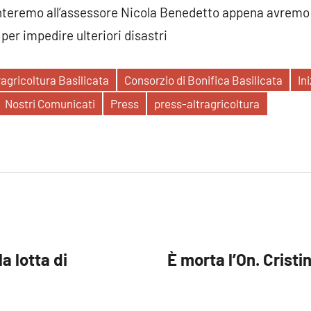
nteremo all’assessore Nicola Benedetto appena avremo 
er impedire ulteriori disastri
ragricoltura Basilicata
Consorzio di Bonifica Basilicata
In
Nostri Comunicati
Press
press-altragricoltura
a lotta di
È morta l’On. Cristi