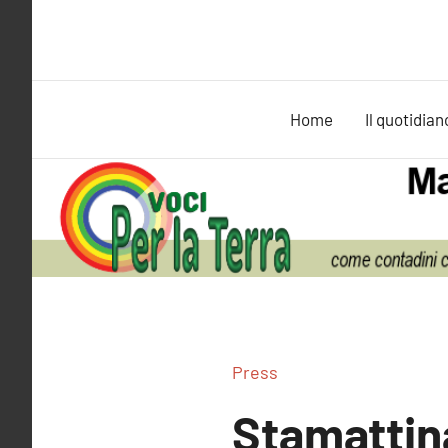
Vai
al
contenuto
Home
Il quotidian
Press
Stamattina