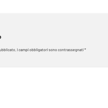
o
pubblicato.
I campi obbligatori sono contrassegnati
*