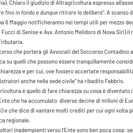
a). Chiaro il giudizio di Altragricoltura espresso all’ass
 fino in fondo e dunque ritirare la delibera
“. A scanso d
ina 6 Maggio notificheranno nei tempi utili per mezzo de
ucci di Senise e Avv. Antonio Melidoro di Nova Siri) il 
ributaria.
rcorso che porterà gli Avvocati del Soccorso Contadino 
ca su quelli che possono essere tranquillamente consider
a chiarezza e per cui, ove fossero accertate responsabili
tratori anche nella sede civile” ha ribadito Fabbris.
ricoltura è quello di fare chiarezza su cosa è diventato i
te che ha accumulato diverse decine di milioni di Euro
 e che dice di vantare molti crediti per cui ogni volta p
ica regionale.
ricoltori inadempienti verso l’Ente sono ben poca cosa: 