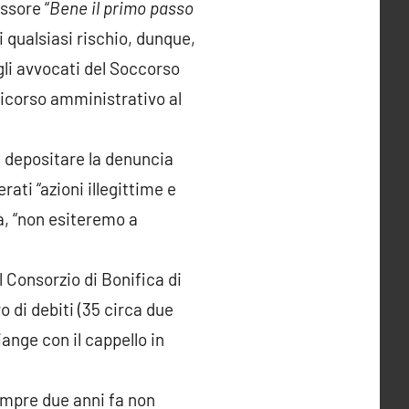
essore “
Bene il primo passo
i qualsiasi rischio, dunque,
gli avvocati del Soccorso
ricorso amministrativo al
a depositare la denuncia
ati “azioni illegittime e
tà, “non esiteremo a
l Consorzio di Bonifica di
 di debiti (35 circa due
iange con il cappello in
sempre due anni fa non