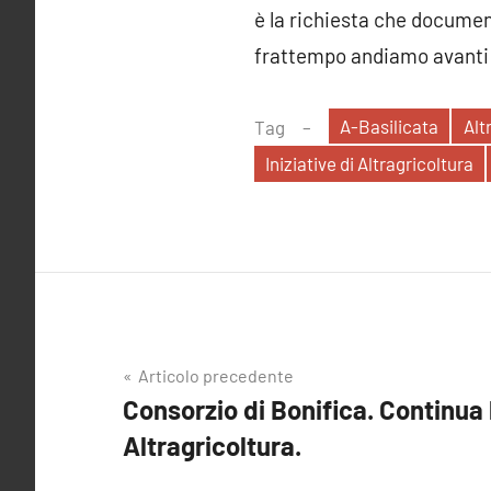
è la richiesta che docume
frattempo andiamo avanti p
A-Basilicata
Alt
Tag
Iniziative di Altragricoltura
Navigazione
Articolo precedente
Consorzio di Bonifica. Continua l
articoli
Altragricoltura.