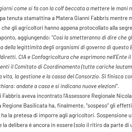
giorni come si fa con la colf beccata a mettere le mani 
pa tenuta stamattina a Matera Gianni Fabbris mentre mo
o che gli agricoltori hanno appena protocollato alla segr
aponto, aggiungendo: “
Così la smetteranno di dire che gl
 della legittimità degli organismi di governo di questo 
iretti, CIA e Confagricoltura che esprimono nell’Ente il 
nti il Comitato di Coordinamento (tutte cariche lautame
vita, la gestione e la cassa del Consorzio. Si finisca con
 chiara: andate a casa e si indicano nuove elezioni
“.
nni Fabbris aveva incontrato l’Assessore Regionale Nicol
a Regione Basilicata ha, finalmente, “sospeso” gli effett
 ha la pretesa di imporre agli agricoltori. Sospensione ut
 delibera è ancora in essere (solo il ritiro da parte di 