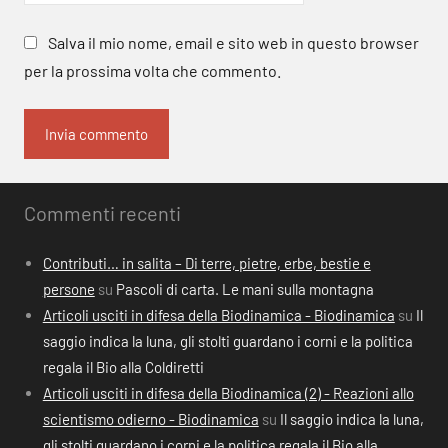
Salva il mio nome, email e sito web in questo browser
per la prossima volta che commento.
Commenti recenti
Contributi… in salita – Di terre, pietre, erbe, bestie e
persone
su
Pascoli di carta. Le mani sulla montagna
Articoli usciti in difesa della Biodinamica - Biodinamica
su
Il
saggio indica la luna, gli stolti guardano i corni e la politica
regala il Bio alla Coldiretti
Articoli usciti in difesa della Biodinamica (2) - Reazioni allo
scientismo odierno - Biodinamica
su
Il saggio indica la luna,
gli stolti guardano i corni e la politica regala il Bio alla