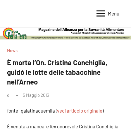
Vai
al
Menu
Voci
Magazine
contenuto
Alleanza
per
per
la
la
Sovranità
Terra
News
Alimentare
È morta l’On. Cristina Conchiglia,
guidò le lotte delle tabacchine
nell’Arneo
di
5 Maggio 2013
Nessun
commento
fonte: galatinaduemila (
vedi articolo originale
)
È venuta a mancare l’ex onorevole Cristina Conchiglia,