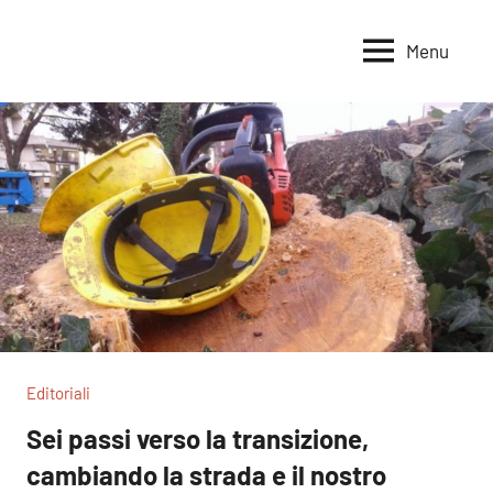
Vai
al
Menu
Voci
Magazine
contenuto
Alleanza
per
per
la
la
Sovranità
Terra
Alimentare
Editoriali
Sei passi verso la transizione,
cambiando la strada e il nostro