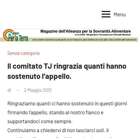
Vai
al
Menu
Voci
Magazine
contenuto
Alleanza
per
per
la
la
Sovranità
Terra
Senza categoria
Alimentare
Il comitato TJ ringrazia quanti hanno
sostenuto l’appello.
di
2 Maggio 2012
Nessun
commento
Ringraziamo quanti ci hanno sostenuto in questi giorni
firmando l’appello, stando al nostro fianco e
supportandoci come sempre.
Continuiamo a chiedervi di non lasciarci soli. Il