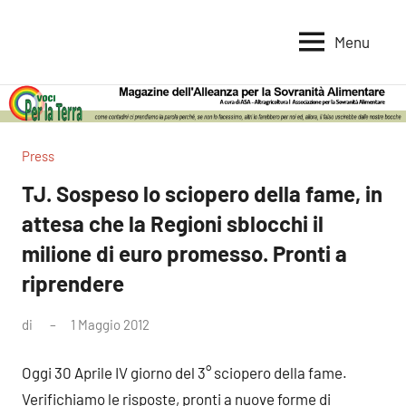
Vai
al
Menu
Voci
Magazine
contenuto
Alleanza
per
per
la
la
Sovranità
Terra
Press
Alimentare
TJ. Sospeso lo sciopero della fame, in
attesa che la Regioni sblocchi il
milione di euro promesso. Pronti a
riprendere
di
1 Maggio 2012
Nessun
commento
Oggi 30 Aprile IV giorno del 3° sciopero della fame.
Verifichiamo le risposte, pronti a nuove forme di