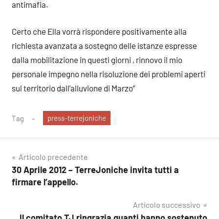
antimafia.
Certo che Ella vorrà rispondere positivamente alla
richiesta avanzata a sostegno delle istanze espresse
dalla mobilitazione in questi giorni , rinnovo il mio
personale impegno nella risoluzione dei problemi aperti
sul territorio dall’alluvione di Marzo”
press-terrejoniche
Tag
Navigazione
Articolo precedente
30 Aprile 2012 – TerreJoniche invita tutti a
articoli
firmare l’appello.
Articolo successivo
Il comitato TJ ringrazia quanti hanno sostenuto