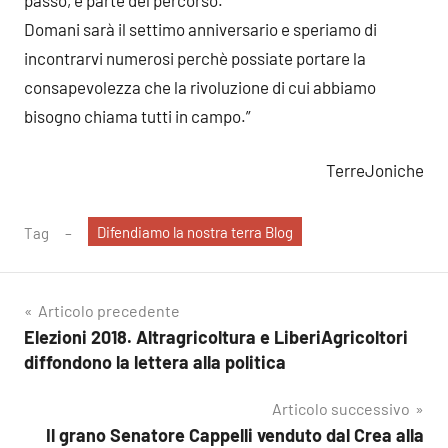
Domani sarà il settimo anniversario e speriamo di
incontrarvi numerosi perchè possiate portare la
consapevolezza che la rivoluzione di cui abbiamo
bisogno chiama tutti in campo.”
TerreJoniche
Difendiamo la nostra terra Blog
Tag
Navigazione
Articolo precedente
Elezioni 2018. Altragricoltura e LiberiAgricoltori
articoli
diffondono la lettera alla politica
Articolo successivo
Il grano Senatore Cappelli venduto dal Crea alla