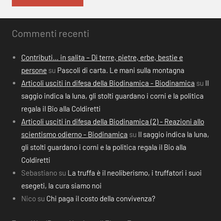
Commenti recenti
Contributi… in salita – Di terre, pietre, erbe, bestie e
persone
su
Pascoli di carta. Le mani sulla montagna
Articoli usciti in difesa della Biodinamica - Biodinamica
su
Il
saggio indica la luna, gli stolti guardano i corni e la politica
regala il Bio alla Coldiretti
Articoli usciti in difesa della Biodinamica (2) - Reazioni allo
scientismo odierno - Biodinamica
su
Il saggio indica la luna,
gli stolti guardano i corni e la politica regala il Bio alla
Coldiretti
Sebastiano
su
La truffa è il neoliberismo, i truffatori i suoi
esegeti, la cura siamo noi
Nico
su
Chi paga il costo della convivenza?