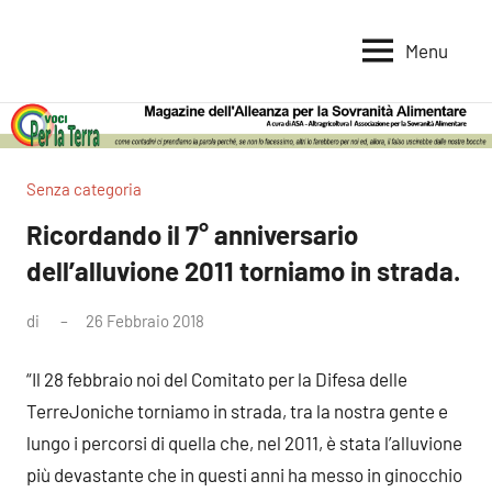
Vai
al
Menu
Voci
Magazine
contenuto
Alleanza
per
per
la
la
Sovranità
Terra
Senza categoria
Alimentare
Ricordando il 7° anniversario
dell’alluvione 2011 torniamo in strada.
di
26 Febbraio 2018
Nessun
commento
“Il 28 febbraio noi del Comitato per la Difesa delle
TerreJoniche torniamo in strada, tra la nostra gente e
lungo i percorsi di quella che, nel 2011, è stata l’alluvione
più devastante che in questi anni ha messo in ginocchio