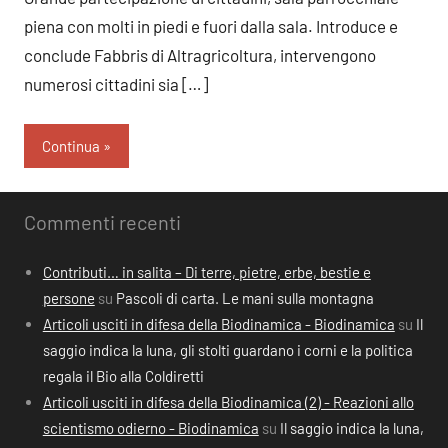
piena con molti in piedi e fuori dalla sala. Introduce e
conclude Fabbris di Altragricoltura, intervengono
numerosi cittadini sia […]
Continua
Commenti recenti
Contributi… in salita – Di terre, pietre, erbe, bestie e
persone
su
Pascoli di carta. Le mani sulla montagna
Articoli usciti in difesa della Biodinamica - Biodinamica
su
Il
saggio indica la luna, gli stolti guardano i corni e la politica
regala il Bio alla Coldiretti
Articoli usciti in difesa della Biodinamica (2) - Reazioni allo
scientismo odierno - Biodinamica
su
Il saggio indica la luna,