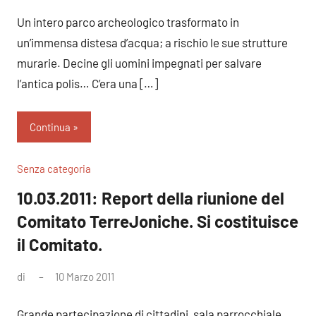
commento
Un intero parco archeologico trasformato in
un’immensa distesa d’acqua; a rischio le sue strutture
murarie. Decine gli uomini impegnati per salvare
l’antica polis… C’era una […]
Continua
Senza categoria
10.03.2011: Report della riunione del
Comitato TerreJoniche. Si costituisce
il Comitato.
di
10 Marzo 2011
Nessun
commento
Grande partecipazione di cittadini, sala parrocchiale