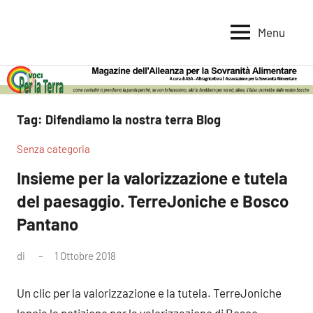
Vai
al
Menu
Voci
Magazine
contenuto
Alleanza
per
per
la
la
Sovranità
Terra
Tag:
Difendiamo la nostra terra Blog
Alimentare
Senza categoria
Insieme per la valorizzazione e tutela
del paesaggio. TerreJoniche e Bosco
Pantano
di
1 Ottobre 2018
Nessun
commento
Un clic per la valorizzazione e la tutela. TerreJoniche
lancia la petizione per la valorizzazione di Bosco